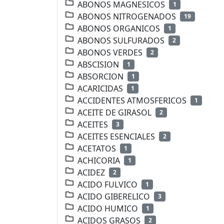
ABONOS MAGNESICOS
1
ABONOS NITROGENADOS
19
ABONOS ORGANICOS
1
ABONOS SULFURADOS
2
ABONOS VERDES
2
ABSCISION
1
ABSORCION
1
ACARICIDAS
1
ACCIDENTES ATMOSFERICOS
1
ACEITE DE GIRASOL
2
ACEITES
3
ACEITES ESENCIALES
2
ACETATOS
1
ACHICORIA
1
ACIDEZ
2
ACIDO FULVICO
1
ACIDO GIBERELICO
3
ACIDO HUMICO
1
ACIDOS GRASOS
2