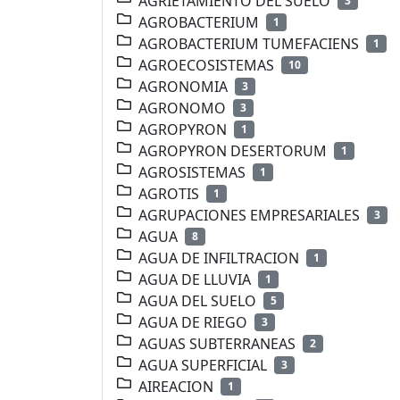
AGRIETAMIENTO DEL SUELO
3
AGROBACTERIUM
1
AGROBACTERIUM TUMEFACIENS
1
AGROECOSISTEMAS
10
AGRONOMIA
3
AGRONOMO
3
AGROPYRON
1
AGROPYRON DESERTORUM
1
AGROSISTEMAS
1
AGROTIS
1
AGRUPACIONES EMPRESARIALES
3
AGUA
8
AGUA DE INFILTRACION
1
AGUA DE LLUVIA
1
AGUA DEL SUELO
5
AGUA DE RIEGO
3
AGUAS SUBTERRANEAS
2
AGUA SUPERFICIAL
3
AIREACION
1