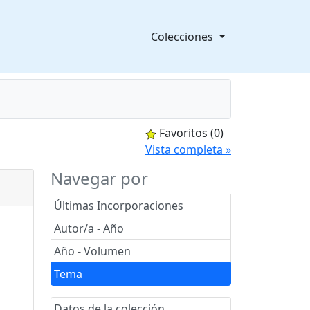
Colecciones
Favoritos
(0)
splegable
Vista completa »
Navegar por
Últimas Incorporaciones
Autor/a - Año
Año - Volumen
Tema
Datos de la colección