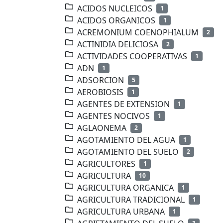
ACIDOS NUCLEICOS
1
ACIDOS ORGANICOS
1
ACREMONIUM COENOPHIALUM
2
ACTINIDIA DELICIOSA
2
ACTIVIDADES COOPERATIVAS
1
ADN
1
ADSORCION
5
AEROBIOSIS
1
AGENTES DE EXTENSION
1
AGENTES NOCIVOS
1
AGLAONEMA
2
AGOTAMIENTO DEL AGUA
1
AGOTAMIENTO DEL SUELO
2
AGRICULTORES
1
AGRICULTURA
10
AGRICULTURA ORGANICA
1
AGRICULTURA TRADICIONAL
1
AGRICULTURA URBANA
1