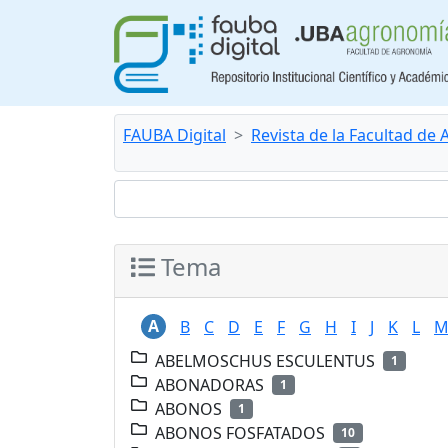
FAUBA Digital
Revista de la Facultad de
Tema
A
B
C
D
E
F
G
H
I
J
K
L
ABELMOSCHUS ESCULENTUS
1
ABONADORAS
1
ABONOS
1
ABONOS FOSFATADOS
10