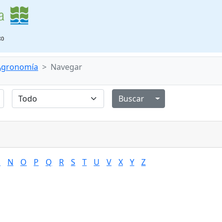
 Agronomía
Navegar
Alternar menú de
M
N
O
P
Q
R
S
T
U
V
X
Y
Z