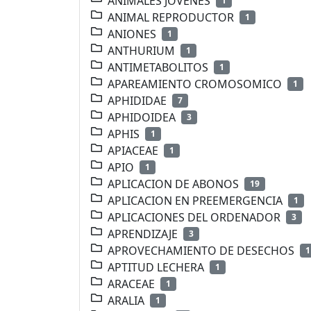
ANIMALES JOVENES
1
ANIMAL REPRODUCTOR
1
ANIONES
1
ANTHURIUM
1
ANTIMETABOLITOS
1
APAREAMIENTO CROMOSOMICO
1
APHIDIDAE
7
APHIDOIDEA
3
APHIS
1
APIACEAE
1
APIO
1
APLICACION DE ABONOS
19
APLICACION EN PREEMERGENCIA
1
APLICACIONES DEL ORDENADOR
3
APRENDIZAJE
3
APROVECHAMIENTO DE DESECHOS
1
APTITUD LECHERA
1
ARACEAE
1
ARALIA
1