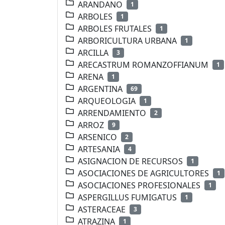
ARANDANO
1
ARBOLES
1
ARBOLES FRUTALES
1
ARBORICULTURA URBANA
1
ARCILLA
3
ARECASTRUM ROMANZOFFIANUM
1
ARENA
1
ARGENTINA
69
ARQUEOLOGIA
1
ARRENDAMIENTO
2
ARROZ
9
ARSENICO
2
ARTESANIA
4
ASIGNACION DE RECURSOS
1
ASOCIACIONES DE AGRICULTORES
1
ASOCIACIONES PROFESIONALES
1
ASPERGILLUS FUMIGATUS
1
ASTERACEAE
3
ATRAZINA
1