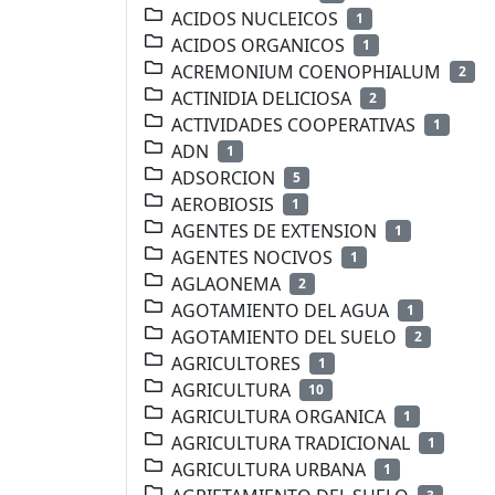
ACIDOS NUCLEICOS
1
ACIDOS ORGANICOS
1
ACREMONIUM COENOPHIALUM
2
ACTINIDIA DELICIOSA
2
ACTIVIDADES COOPERATIVAS
1
ADN
1
ADSORCION
5
AEROBIOSIS
1
AGENTES DE EXTENSION
1
AGENTES NOCIVOS
1
AGLAONEMA
2
AGOTAMIENTO DEL AGUA
1
AGOTAMIENTO DEL SUELO
2
AGRICULTORES
1
AGRICULTURA
10
AGRICULTURA ORGANICA
1
AGRICULTURA TRADICIONAL
1
AGRICULTURA URBANA
1