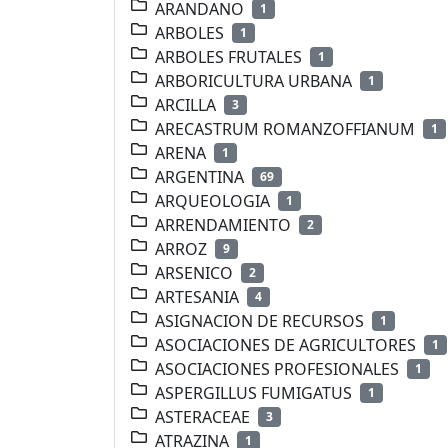
ARANDANO
1
ARBOLES
1
ARBOLES FRUTALES
1
ARBORICULTURA URBANA
1
ARCILLA
3
ARECASTRUM ROMANZOFFIANUM
1
ARENA
1
ARGENTINA
69
ARQUEOLOGIA
1
ARRENDAMIENTO
2
ARROZ
9
ARSENICO
2
ARTESANIA
4
ASIGNACION DE RECURSOS
1
ASOCIACIONES DE AGRICULTORES
1
ASOCIACIONES PROFESIONALES
1
ASPERGILLUS FUMIGATUS
1
ASTERACEAE
3
ATRAZINA
1