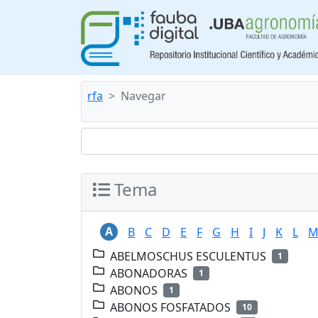
rfa
Navegar
Tema
A
B
C
D
E
F
G
H
I
J
K
L
ABELMOSCHUS ESCULENTUS
1
ABONADORAS
1
ABONOS
1
ABONOS FOSFATADOS
10