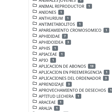
ANIMALES JOVENES
1
ANIMAL REPRODUCTOR
1
ANIONES
1
ANTHURIUM
1
ANTIMETABOLITOS
1
APAREAMIENTO CROMOSOMICO
1
APHIDIDAE
7
APHIDOIDEA
3
APHIS
1
APIACEAE
1
APIO
1
APLICACION DE ABONOS
19
APLICACION EN PREEMERGENCIA
1
APLICACIONES DEL ORDENADOR
3
APRENDIZAJE
3
APROVECHAMIENTO DE DESECHOS
1
APTITUD LECHERA
1
ARACEAE
1
ARALIA
1