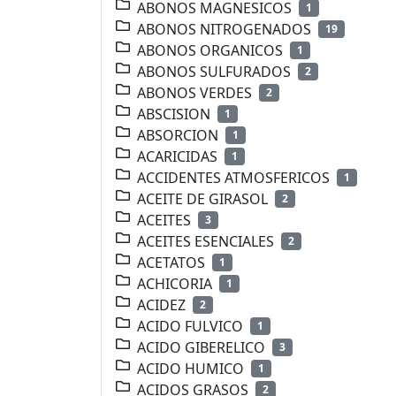
ABONOS MAGNESICOS
1
ABONOS NITROGENADOS
19
ABONOS ORGANICOS
1
ABONOS SULFURADOS
2
ABONOS VERDES
2
ABSCISION
1
ABSORCION
1
ACARICIDAS
1
ACCIDENTES ATMOSFERICOS
1
ACEITE DE GIRASOL
2
ACEITES
3
ACEITES ESENCIALES
2
ACETATOS
1
ACHICORIA
1
ACIDEZ
2
ACIDO FULVICO
1
ACIDO GIBERELICO
3
ACIDO HUMICO
1
ACIDOS GRASOS
2