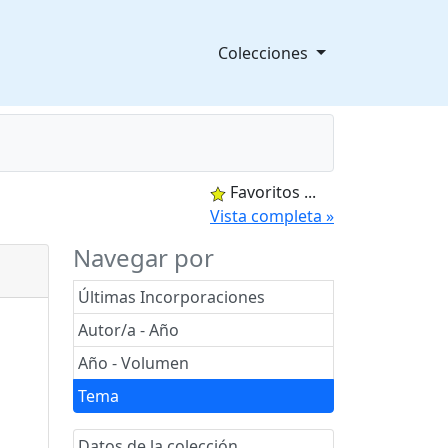
Colecciones
Favoritos
...
splegable
Vista completa »
Navegar por
Últimas Incorporaciones
Autor/a - Año
Año - Volumen
Tema
Datos de la colección