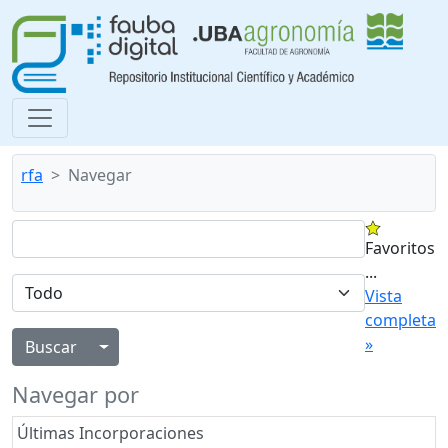
rfa
Navegar
Favoritos
...
Vista
completa
»
Alternar menú desplegable
Navegar por
Últimas Incorporaciones