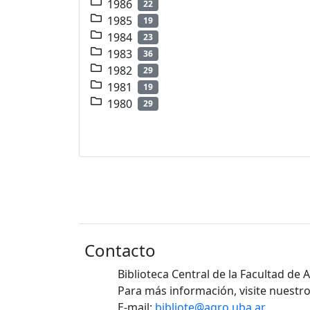
1986
22
1985
19
1984
23
1983
36
1982
29
1981
19
1980
29
Contacto
Biblioteca Central de la Facultad de
Para más información, visite nuestro
E-mail:
bibliote@agro.uba.ar