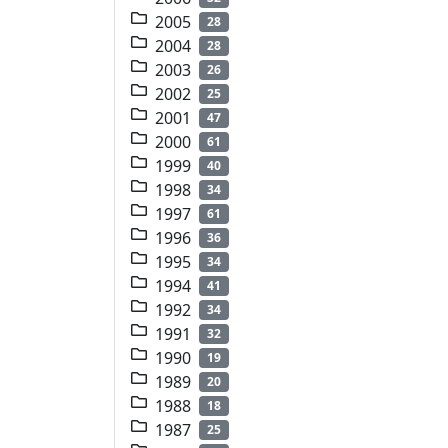
2005
28
2004
28
2003
26
2002
25
2001
47
2000
61
1999
40
1998
34
1997
61
1996
36
1995
34
1994
41
1992
34
1991
32
1990
19
1989
20
1988
18
1987
25