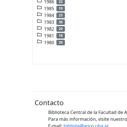
1986
22
1985
19
1984
23
1983
36
1982
29
1981
19
1980
29
Contacto
Biblioteca Central de la Facultad de
Para más información, visite nuestro
E-mail:
bibliote@agro.uba.ar