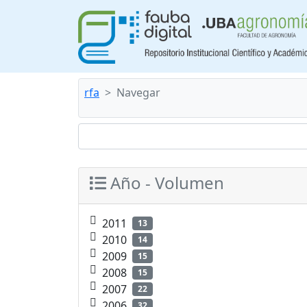
rfa
Navegar
Año - Volumen
2011
13
2010
14
2009
15
2008
15
2007
22
2006
32