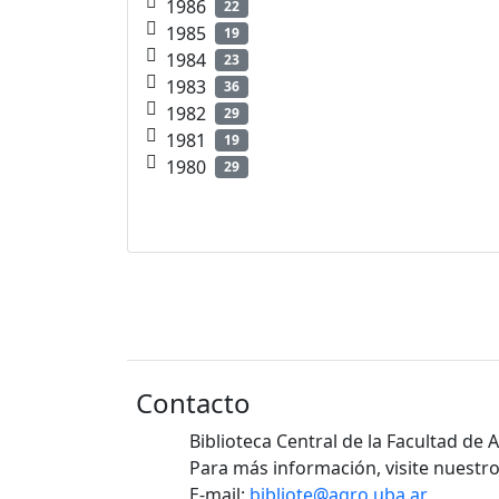
1986
22
1985
19
1984
23
1983
36
1982
29
1981
19
1980
29
Contacto
Biblioteca Central de la Facultad de
Para más información, visite nuestro
E-mail:
bibliote@agro.uba.ar