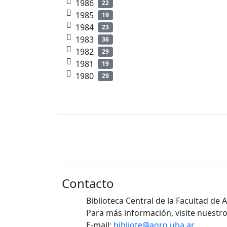
1986
22
1985
19
1984
23
1983
36
1982
29
1981
19
1980
29
Contacto
Biblioteca Central de la Facultad de
Para más información, visite nuestro
E-mail:
bibliote@agro.uba.ar