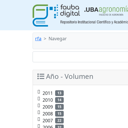
rfa
Navegar
Año - Volumen
2011
13
2010
14
2009
15
2008
15
2007
22
2006
32