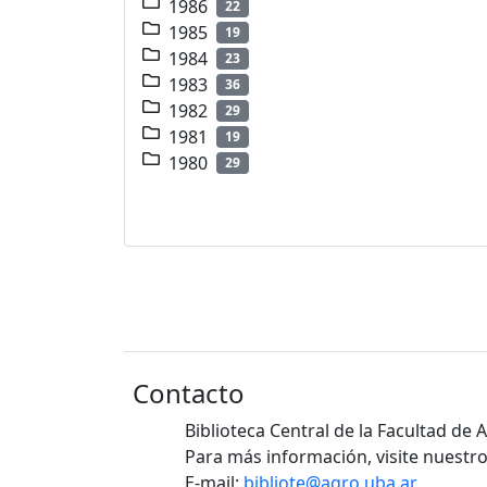
1986
22
1985
19
1984
23
1983
36
1982
29
1981
19
1980
29
Contacto
Biblioteca Central de la Facultad de
Para más información, visite nuestro
E-mail:
bibliote@agro.uba.ar