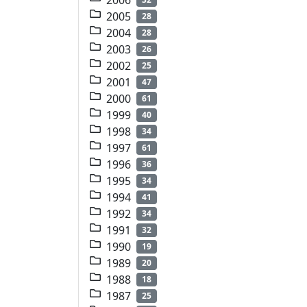
2005
28
2004
28
2003
26
2002
25
2001
47
2000
61
1999
40
1998
34
1997
61
1996
36
1995
34
1994
41
1992
34
1991
32
1990
19
1989
20
1988
18
1987
25