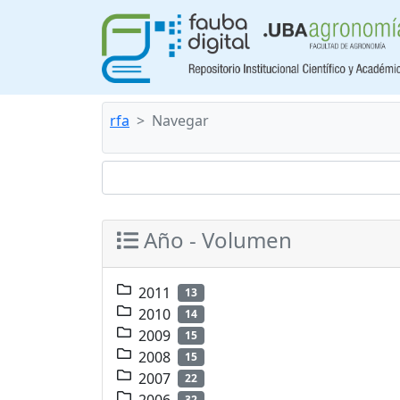
rfa
Navegar
Año - Volumen
2011
13
2010
14
2009
15
2008
15
2007
22
2006
32