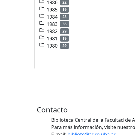
1986
22
1985
19
1984
23
1983
36
1982
29
1981
19
1980
29
Contacto
Biblioteca Central de la Facultad de
Para más información, visite nuestro
E-mail:
bibliote@agro.uba.ar