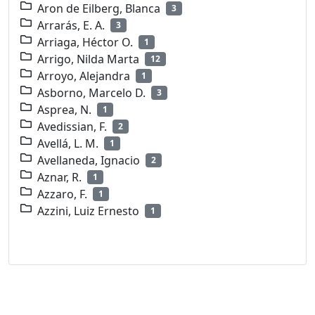
Aron de Eilberg, Blanca
3
Arrarás, E. A.
3
Arriaga, Héctor O.
1
Arrigo, Nilda Marta
12
Arroyo, Alejandra
1
Asborno, Marcelo D.
3
Asprea, N.
1
Avedissian, F.
2
Avellá, L. M.
1
Avellaneda, Ignacio
2
Aznar, R.
1
Azzaro, F.
1
Azzini, Luiz Ernesto
1