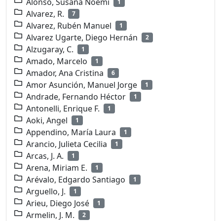
Alonso, Susana Noemí
1
Alvarez, R.
7
Alvarez, Rubén Manuel
1
Alvarez Ugarte, Diego Hernán
2
Alzugaray, C.
1
Amado, Marcelo
1
Amador, Ana Cristina
6
Amor Asunción, Manuel Jorge
1
Andrade, Fernando Héctor
1
Antonelli, Enrique F.
1
Aoki, Angel
1
Appendino, María Laura
1
Arancio, Julieta Cecilia
1
Arcas, J. A.
1
Arena, Miriam E.
1
Arévalo, Edgardo Santiago
1
Arguello, J.
1
Arieu, Diego José
1
Armelin, J. M.
2