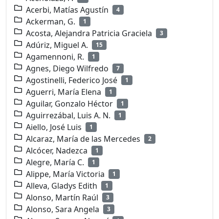
Acerbi, Matías Agustín
4
Ackerman, G.
1
Acosta, Alejandra Patricia Graciela
3
Adúriz, Miguel A.
15
Agamennoni, R.
1
Agnes, Diego Wilfredo
7
Agostinelli, Federico José
1
Aguerri, María Elena
1
Aguilar, Gonzalo Héctor
1
Aguirrezábal, Luis A. N.
1
Aiello, José Luis
1
Alcaraz, María de las Mercedes
2
Alcócer, Nadezca
1
Alegre, María C.
1
Alippe, María Victoria
1
Alleva, Gladys Edith
1
Alonso, Martín Raúl
3
Alonso, Sara Angela
3