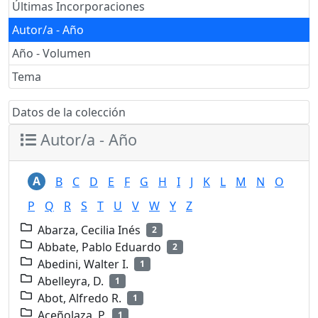
Últimas Incorporaciones
Autor/a - Año
Año - Volumen
Tema
Datos de la colección
Autor/a - Año
A
B
C
D
E
F
G
H
I
J
K
L
M
N
O
P
Q
R
S
T
U
V
W
Y
Z
Abarza, Cecilia Inés
2
Abbate, Pablo Eduardo
2
Abedini, Walter I.
1
Abelleyra, D.
1
Abot, Alfredo R.
1
Aceñolaza, P.
1