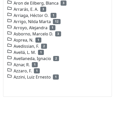
Aron de Eilberg, Blanca
3
Arrarás, E. A.
3
Arriaga, Héctor O.
1
Arrigo, Nilda Marta
12
Arroyo, Alejandra
1
Asborno, Marcelo D.
3
Asprea, N.
1
Avedissian, F.
2
Avellá, L. M.
1
Avellaneda, Ignacio
2
Aznar, R.
1
Azzaro, F.
1
Azzini, Luiz Ernesto
1