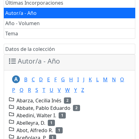
Últimas Incorporaciones
Autor/a - Año
Año - Volumen
Tema
Datos de la colección
Autor/a - Año
A
B
C
D
E
F
G
H
I
J
K
L
M
N
O
P
Q
R
S
T
U
V
W
Y
Z
Abarza, Cecilia Inés
2
Abbate, Pablo Eduardo
2
Abedini, Walter I.
1
Abelleyra, D.
1
Abot, Alfredo R.
1
Aceñolaza, P.
1