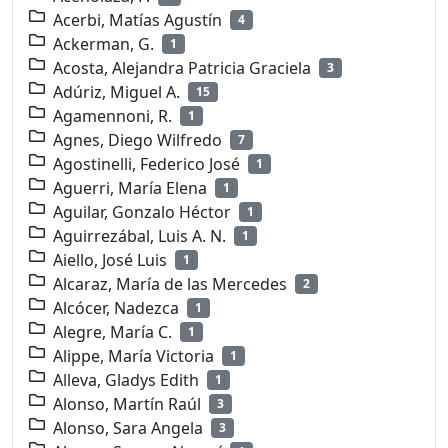
Acerbi, Matías Agustín
4
Ackerman, G.
1
Acosta, Alejandra Patricia Graciela
3
Adúriz, Miguel A.
15
Agamennoni, R.
1
Agnes, Diego Wilfredo
7
Agostinelli, Federico José
1
Aguerri, María Elena
1
Aguilar, Gonzalo Héctor
1
Aguirrezábal, Luis A. N.
1
Aiello, José Luis
1
Alcaraz, María de las Mercedes
2
Alcócer, Nadezca
1
Alegre, María C.
1
Alippe, María Victoria
1
Alleva, Gladys Edith
1
Alonso, Martín Raúl
3
Alonso, Sara Angela
3