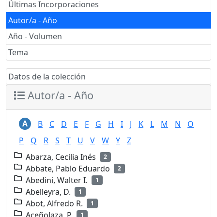
Últimas Incorporaciones
Autor/a - Año
Año - Volumen
Tema
Datos de la colección
Autor/a - Año
A
B
C
D
E
F
G
H
I
J
K
L
M
N
O
P
Q
R
S
T
U
V
W
Y
Z
Abarza, Cecilia Inés
2
Abbate, Pablo Eduardo
2
Abedini, Walter I.
1
Abelleyra, D.
1
Abot, Alfredo R.
1
Aceñolaza, P.
1