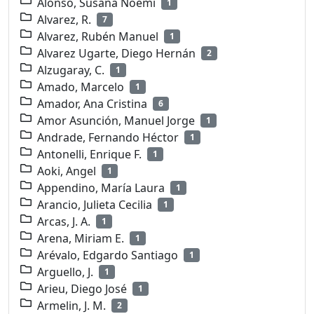
Alonso, Susana Noemí
1
Alvarez, R.
7
Alvarez, Rubén Manuel
1
Alvarez Ugarte, Diego Hernán
2
Alzugaray, C.
1
Amado, Marcelo
1
Amador, Ana Cristina
6
Amor Asunción, Manuel Jorge
1
Andrade, Fernando Héctor
1
Antonelli, Enrique F.
1
Aoki, Angel
1
Appendino, María Laura
1
Arancio, Julieta Cecilia
1
Arcas, J. A.
1
Arena, Miriam E.
1
Arévalo, Edgardo Santiago
1
Arguello, J.
1
Arieu, Diego José
1
Armelin, J. M.
2