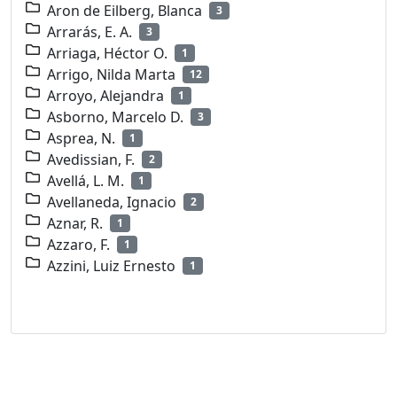
Aron de Eilberg, Blanca
3
Arrarás, E. A.
3
Arriaga, Héctor O.
1
Arrigo, Nilda Marta
12
Arroyo, Alejandra
1
Asborno, Marcelo D.
3
Asprea, N.
1
Avedissian, F.
2
Avellá, L. M.
1
Avellaneda, Ignacio
2
Aznar, R.
1
Azzaro, F.
1
Azzini, Luiz Ernesto
1