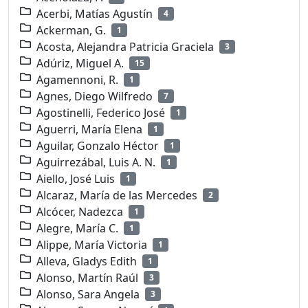
Acerbi, Matías Agustín
4
Ackerman, G.
1
Acosta, Alejandra Patricia Graciela
3
Adúriz, Miguel A.
15
Agamennoni, R.
1
Agnes, Diego Wilfredo
7
Agostinelli, Federico José
1
Aguerri, María Elena
1
Aguilar, Gonzalo Héctor
1
Aguirrezábal, Luis A. N.
1
Aiello, José Luis
1
Alcaraz, María de las Mercedes
2
Alcócer, Nadezca
1
Alegre, María C.
1
Alippe, María Victoria
1
Alleva, Gladys Edith
1
Alonso, Martín Raúl
3
Alonso, Sara Angela
3