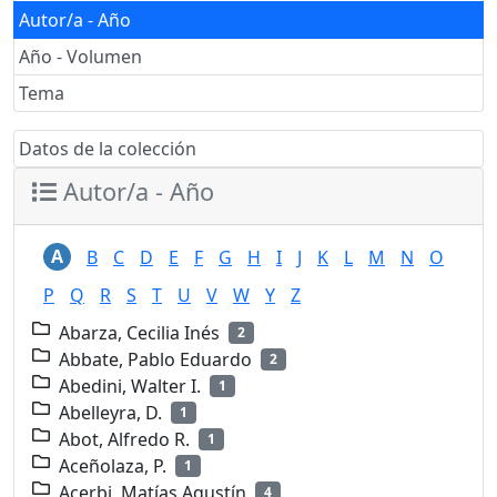
Autor/a - Año
Año - Volumen
Tema
Datos de la colección
Autor/a - Año
A
B
C
D
E
F
G
H
I
J
K
L
M
N
O
P
Q
R
S
T
U
V
W
Y
Z
Abarza, Cecilia Inés
2
Abbate, Pablo Eduardo
2
Abedini, Walter I.
1
Abelleyra, D.
1
Abot, Alfredo R.
1
Aceñolaza, P.
1
Acerbi, Matías Agustín
4