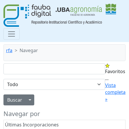
rfa
Navegar
Favoritos
...
Vista
completa
»
Alternar menú desplegable
Navegar por
Últimas Incorporaciones