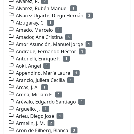
Alvarez, R.
7
Alvarez, Rubén Manuel
1
Alvarez Ugarte, Diego Hernán
2
Alzugaray, C.
1
Amado, Marcelo
1
Amador, Ana Cristina
6
Amor Asunción, Manuel Jorge
1
Andrade, Fernando Héctor
1
Antonelli, Enrique F.
1
Aoki, Angel
1
Appendino, María Laura
1
Arancio, Julieta Cecilia
1
Arcas, J. A.
1
Arena, Miriam E.
1
Arévalo, Edgardo Santiago
1
Arguello, J.
1
Arieu, Diego José
1
Armelin, J. M.
2
Aron de Eilberg, Blanca
3