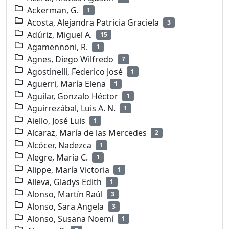
Ackerman, G.
1
Acosta, Alejandra Patricia Graciela
3
Adúriz, Miguel A.
15
Agamennoni, R.
1
Agnes, Diego Wilfredo
7
Agostinelli, Federico José
1
Aguerri, María Elena
1
Aguilar, Gonzalo Héctor
1
Aguirrezábal, Luis A. N.
1
Aiello, José Luis
1
Alcaraz, María de las Mercedes
2
Alcócer, Nadezca
1
Alegre, María C.
1
Alippe, María Victoria
1
Alleva, Gladys Edith
1
Alonso, Martín Raúl
3
Alonso, Sara Angela
3
Alonso, Susana Noemí
1