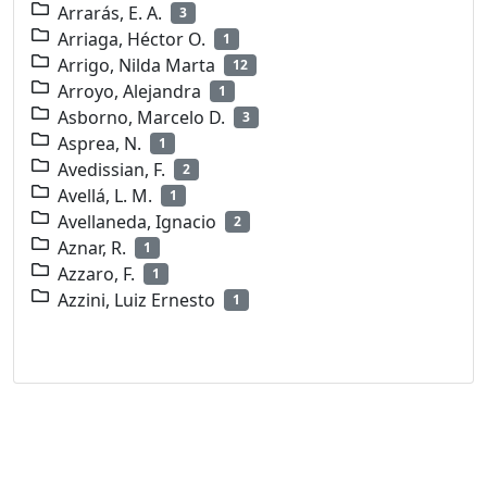
Arrarás, E. A.
3
Arriaga, Héctor O.
1
Arrigo, Nilda Marta
12
Arroyo, Alejandra
1
Asborno, Marcelo D.
3
Asprea, N.
1
Avedissian, F.
2
Avellá, L. M.
1
Avellaneda, Ignacio
2
Aznar, R.
1
Azzaro, F.
1
Azzini, Luiz Ernesto
1