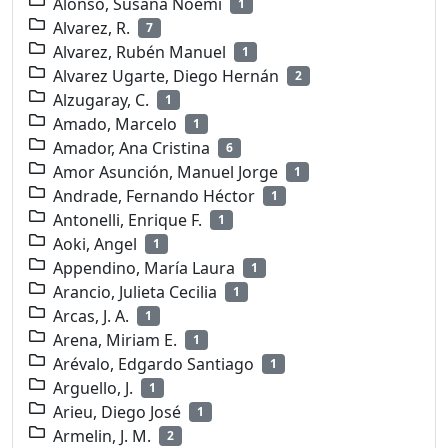
Alonso, Susana Noemí
1
Alvarez, R.
7
Alvarez, Rubén Manuel
1
Alvarez Ugarte, Diego Hernán
2
Alzugaray, C.
1
Amado, Marcelo
1
Amador, Ana Cristina
6
Amor Asunción, Manuel Jorge
1
Andrade, Fernando Héctor
1
Antonelli, Enrique F.
1
Aoki, Angel
1
Appendino, María Laura
1
Arancio, Julieta Cecilia
1
Arcas, J. A.
1
Arena, Miriam E.
1
Arévalo, Edgardo Santiago
1
Arguello, J.
1
Arieu, Diego José
1
Armelin, J. M.
2