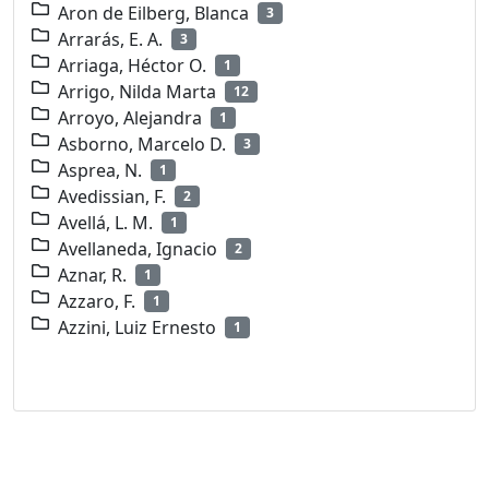
Aron de Eilberg, Blanca
3
Arrarás, E. A.
3
Arriaga, Héctor O.
1
Arrigo, Nilda Marta
12
Arroyo, Alejandra
1
Asborno, Marcelo D.
3
Asprea, N.
1
Avedissian, F.
2
Avellá, L. M.
1
Avellaneda, Ignacio
2
Aznar, R.
1
Azzaro, F.
1
Azzini, Luiz Ernesto
1