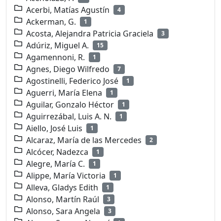
Acerbi, Matías Agustín
4
Ackerman, G.
1
Acosta, Alejandra Patricia Graciela
3
Adúriz, Miguel A.
15
Agamennoni, R.
1
Agnes, Diego Wilfredo
7
Agostinelli, Federico José
1
Aguerri, María Elena
1
Aguilar, Gonzalo Héctor
1
Aguirrezábal, Luis A. N.
1
Aiello, José Luis
1
Alcaraz, María de las Mercedes
2
Alcócer, Nadezca
1
Alegre, María C.
1
Alippe, María Victoria
1
Alleva, Gladys Edith
1
Alonso, Martín Raúl
3
Alonso, Sara Angela
3