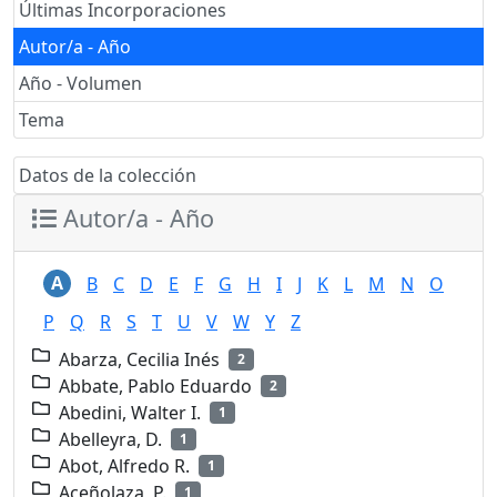
Últimas Incorporaciones
Autor/a - Año
Año - Volumen
Tema
Datos de la colección
Autor/a - Año
A
B
C
D
E
F
G
H
I
J
K
L
M
N
O
P
Q
R
S
T
U
V
W
Y
Z
Abarza, Cecilia Inés
2
Abbate, Pablo Eduardo
2
Abedini, Walter I.
1
Abelleyra, D.
1
Abot, Alfredo R.
1
Aceñolaza, P.
1