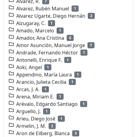
Alvarez, R.
7
Alvarez, Rubén Manuel
1
Alvarez Ugarte, Diego Hernán
2
Alzugaray, C.
1
Amado, Marcelo
1
Amador, Ana Cristina
6
Amor Asunción, Manuel Jorge
1
Andrade, Fernando Héctor
1
Antonelli, Enrique F.
1
Aoki, Angel
1
Appendino, María Laura
1
Arancio, Julieta Cecilia
1
Arcas, J. A.
1
Arena, Miriam E.
1
Arévalo, Edgardo Santiago
1
Arguello, J.
1
Arieu, Diego José
1
Armelin, J. M.
2
Aron de Eilberg, Blanca
3