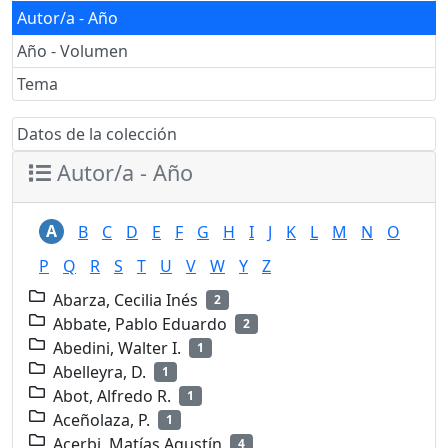
Autor/a - Año
Año - Volumen
Tema
Datos de la colección
Autor/a - Año
A
B
C
D
E
F
G
H
I
J
K
L
M
N
O
P
Q
R
S
T
U
V
W
Y
Z
Abarza, Cecilia Inés
2
Abbate, Pablo Eduardo
2
Abedini, Walter I.
1
Abelleyra, D.
1
Abot, Alfredo R.
1
Aceñolaza, P.
1
Acerbi, Matías Agustín
4