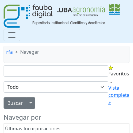
rfa
Navegar
Favoritos
...
Vista
completa
»
Alternar menú desplegable
Navegar por
Últimas Incorporaciones