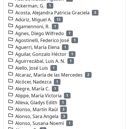
Ackerman, G.
1
Acosta, Alejandra Patricia Graciela
3
Adúriz, Miguel A.
15
Agamennoni, R.
1
Agnes, Diego Wilfredo
7
Agostinelli, Federico José
1
Aguerri, María Elena
1
Aguilar, Gonzalo Héctor
1
Aguirrezábal, Luis A. N.
1
Aiello, José Luis
1
Alcaraz, María de las Mercedes
2
Alcócer, Nadezca
1
Alegre, María C.
1
Alippe, María Victoria
1
Alleva, Gladys Edith
1
Alonso, Martín Raúl
3
Alonso, Sara Angela
3
Alonso, Susana Noemí
1