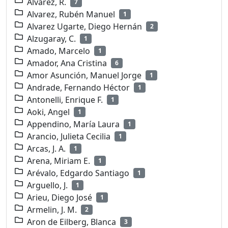
Alvarez, R.
7
Alvarez, Rubén Manuel
1
Alvarez Ugarte, Diego Hernán
2
Alzugaray, C.
1
Amado, Marcelo
1
Amador, Ana Cristina
6
Amor Asunción, Manuel Jorge
1
Andrade, Fernando Héctor
1
Antonelli, Enrique F.
1
Aoki, Angel
1
Appendino, María Laura
1
Arancio, Julieta Cecilia
1
Arcas, J. A.
1
Arena, Miriam E.
1
Arévalo, Edgardo Santiago
1
Arguello, J.
1
Arieu, Diego José
1
Armelin, J. M.
2
Aron de Eilberg, Blanca
3