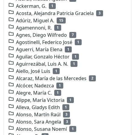
Ackerman, G.
1
Acosta, Alejandra Patricia Graciela
3
Adúriz, Miguel A.
15
Agamennoni, R.
1
Agnes, Diego Wilfredo
7
Agostinelli, Federico José
1
Aguerri, María Elena
1
Aguilar, Gonzalo Héctor
1
Aguirrezábal, Luis A. N.
1
Aiello, José Luis
1
Alcaraz, María de las Mercedes
2
Alcócer, Nadezca
1
Alegre, María C.
1
Alippe, María Victoria
1
Alleva, Gladys Edith
1
Alonso, Martín Raúl
3
Alonso, Sara Angela
3
Alonso, Susana Noemí
1