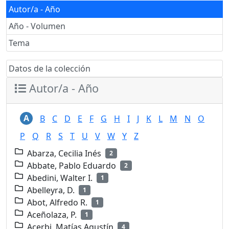
Autor/a - Año
Año - Volumen
Tema
Datos de la colección
Autor/a - Año
A
B
C
D
E
F
G
H
I
J
K
L
M
N
O
P
Q
R
S
T
U
V
W
Y
Z
Abarza, Cecilia Inés
2
Abbate, Pablo Eduardo
2
Abedini, Walter I.
1
Abelleyra, D.
1
Abot, Alfredo R.
1
Aceñolaza, P.
1
Acerbi, Matías Agustín
4