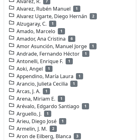
Alvarez, R.
7
Alvarez, Rubén Manuel
1
Alvarez Ugarte, Diego Hernán
2
Alzugaray, C.
1
Amado, Marcelo
1
Amador, Ana Cristina
6
Amor Asunción, Manuel Jorge
1
Andrade, Fernando Héctor
1
Antonelli, Enrique F.
1
Aoki, Angel
1
Appendino, María Laura
1
Arancio, Julieta Cecilia
1
Arcas, J. A.
1
Arena, Miriam E.
1
Arévalo, Edgardo Santiago
1
Arguello, J.
1
Arieu, Diego José
1
Armelin, J. M.
2
Aron de Eilberg, Blanca
3