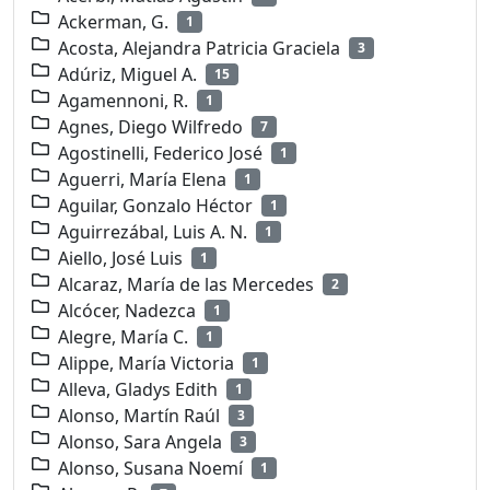
Ackerman, G.
1
Acosta, Alejandra Patricia Graciela
3
Adúriz, Miguel A.
15
Agamennoni, R.
1
Agnes, Diego Wilfredo
7
Agostinelli, Federico José
1
Aguerri, María Elena
1
Aguilar, Gonzalo Héctor
1
Aguirrezábal, Luis A. N.
1
Aiello, José Luis
1
Alcaraz, María de las Mercedes
2
Alcócer, Nadezca
1
Alegre, María C.
1
Alippe, María Victoria
1
Alleva, Gladys Edith
1
Alonso, Martín Raúl
3
Alonso, Sara Angela
3
Alonso, Susana Noemí
1