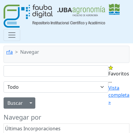
rfa
Navegar
Favoritos
...
Vista
completa
»
Alternar menú desplegable
Navegar por
Últimas Incorporaciones