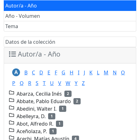
Autor/a - Año
Año - Volumen
Tema
Datos de la colección
Autor/a - Año
A
B
C
D
E
F
G
H
I
J
K
L
M
N
O
P
Q
R
S
T
U
V
W
Y
Z
Abarza, Cecilia Inés
2
Abbate, Pablo Eduardo
2
Abedini, Walter I.
1
Abelleyra, D.
1
Abot, Alfredo R.
1
Aceñolaza, P.
1
Acerbi, Matías Agustín
4