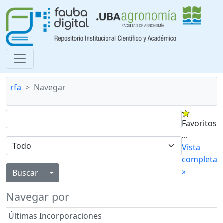
rfa
Navegar
Favoritos
...
Vista
completa
»
Alternar menú desplegable
Navegar por
Últimas Incorporaciones