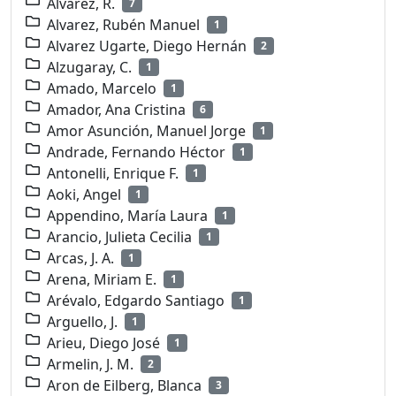
Alvarez, R.
7
Alvarez, Rubén Manuel
1
Alvarez Ugarte, Diego Hernán
2
Alzugaray, C.
1
Amado, Marcelo
1
Amador, Ana Cristina
6
Amor Asunción, Manuel Jorge
1
Andrade, Fernando Héctor
1
Antonelli, Enrique F.
1
Aoki, Angel
1
Appendino, María Laura
1
Arancio, Julieta Cecilia
1
Arcas, J. A.
1
Arena, Miriam E.
1
Arévalo, Edgardo Santiago
1
Arguello, J.
1
Arieu, Diego José
1
Armelin, J. M.
2
Aron de Eilberg, Blanca
3