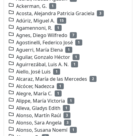
Ackerman, G.
1
Acosta, Alejandra Patricia Graciela
3
Adúriz, Miguel A.
15
Agamennoni, R.
1
Agnes, Diego Wilfredo
7
Agostinelli, Federico José
1
Aguerri, María Elena
1
Aguilar, Gonzalo Héctor
1
Aguirrezábal, Luis A. N.
1
Aiello, José Luis
1
Alcaraz, María de las Mercedes
2
Alcócer, Nadezca
1
Alegre, María C.
1
Alippe, María Victoria
1
Alleva, Gladys Edith
1
Alonso, Martín Raúl
3
Alonso, Sara Angela
3
Alonso, Susana Noemí
1