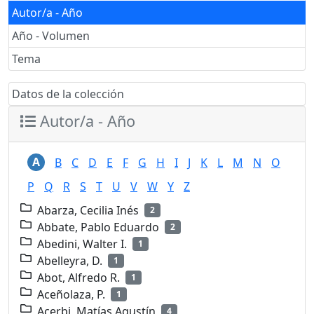
Autor/a - Año
Año - Volumen
Tema
Datos de la colección
Autor/a - Año
A
B
C
D
E
F
G
H
I
J
K
L
M
N
O
P
Q
R
S
T
U
V
W
Y
Z
Abarza, Cecilia Inés
2
Abbate, Pablo Eduardo
2
Abedini, Walter I.
1
Abelleyra, D.
1
Abot, Alfredo R.
1
Aceñolaza, P.
1
Acerbi, Matías Agustín
4