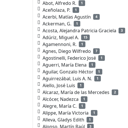
Abot, Alfredo R.
1
Aceñolaza, P.
1
Acerbi, Matías Agustín
4
Ackerman, G.
1
Acosta, Alejandra Patricia Graciela
3
Adúriz, Miguel A.
15
Agamennoni, R.
1
Agnes, Diego Wilfredo
7
Agostinelli, Federico José
1
Aguerri, María Elena
1
Aguilar, Gonzalo Héctor
1
Aguirrezábal, Luis A. N.
1
Aiello, José Luis
1
Alcaraz, María de las Mercedes
2
Alcócer, Nadezca
1
Alegre, María C.
1
Alippe, María Victoria
1
Alleva, Gladys Edith
1
Alonso, Martín Raúl
3