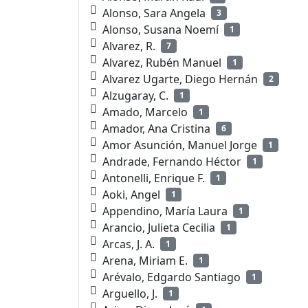
Alonso, Sara Angela
3
Alonso, Susana Noemí
1
Alvarez, R.
7
Alvarez, Rubén Manuel
1
Alvarez Ugarte, Diego Hernán
2
Alzugaray, C.
1
Amado, Marcelo
1
Amador, Ana Cristina
6
Amor Asunción, Manuel Jorge
1
Andrade, Fernando Héctor
1
Antonelli, Enrique F.
1
Aoki, Angel
1
Appendino, María Laura
1
Arancio, Julieta Cecilia
1
Arcas, J. A.
1
Arena, Miriam E.
1
Arévalo, Edgardo Santiago
1
Arguello, J.
1