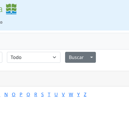
Alternar menú de
M
N
O
P
Q
R
S
T
U
V
W
Y
Z