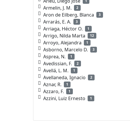
Arieu, Diego José
1
Armelin, J. M.
2
Aron de Eilberg, Blanca
3
Arrarás, E. A.
3
Arriaga, Héctor O.
1
Arrigo, Nilda Marta
12
Arroyo, Alejandra
1
Asborno, Marcelo D.
3
Asprea, N.
1
Avedissian, F.
2
Avellá, L. M.
1
Avellaneda, Ignacio
2
Aznar, R.
1
Azzaro, F.
1
Azzini, Luiz Ernesto
1