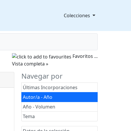
Colecciones
Favoritos
...
splegable
Vista completa »
Navegar por
Últimas Incorporaciones
Autor/a - Año
Año - Volumen
Tema
Datos de la colección