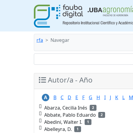
rfa
Navegar
Autor/a - Año
A
B
C
D
E
F
G
H
I
J
K
L
Abarza, Cecilia Inés
2
Abbate, Pablo Eduardo
2
Abedini, Walter I.
1
Abelleyra, D.
1