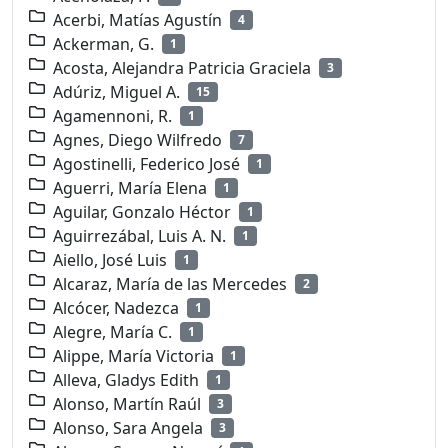
Acerbi, Matías Agustín
4
Ackerman, G.
1
Acosta, Alejandra Patricia Graciela
3
Adúriz, Miguel A.
15
Agamennoni, R.
1
Agnes, Diego Wilfredo
7
Agostinelli, Federico José
1
Aguerri, María Elena
1
Aguilar, Gonzalo Héctor
1
Aguirrezábal, Luis A. N.
1
Aiello, José Luis
1
Alcaraz, María de las Mercedes
2
Alcócer, Nadezca
1
Alegre, María C.
1
Alippe, María Victoria
1
Alleva, Gladys Edith
1
Alonso, Martín Raúl
3
Alonso, Sara Angela
3