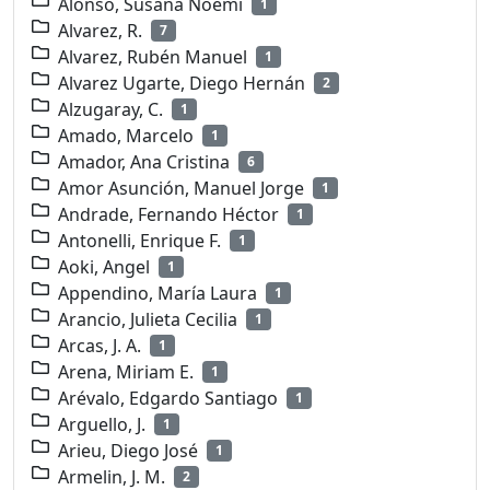
Alonso, Susana Noemí
1
Alvarez, R.
7
Alvarez, Rubén Manuel
1
Alvarez Ugarte, Diego Hernán
2
Alzugaray, C.
1
Amado, Marcelo
1
Amador, Ana Cristina
6
Amor Asunción, Manuel Jorge
1
Andrade, Fernando Héctor
1
Antonelli, Enrique F.
1
Aoki, Angel
1
Appendino, María Laura
1
Arancio, Julieta Cecilia
1
Arcas, J. A.
1
Arena, Miriam E.
1
Arévalo, Edgardo Santiago
1
Arguello, J.
1
Arieu, Diego José
1
Armelin, J. M.
2