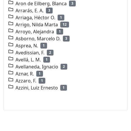
Aron de Eilberg, Blanca
3
Arrarás, E. A.
3
Arriaga, Héctor O.
1
Arrigo, Nilda Marta
12
Arroyo, Alejandra
1
Asborno, Marcelo D.
3
Asprea, N.
1
Avedissian, F.
2
Avellá, L. M.
1
Avellaneda, Ignacio
2
Aznar, R.
1
Azzaro, F.
1
Azzini, Luiz Ernesto
1