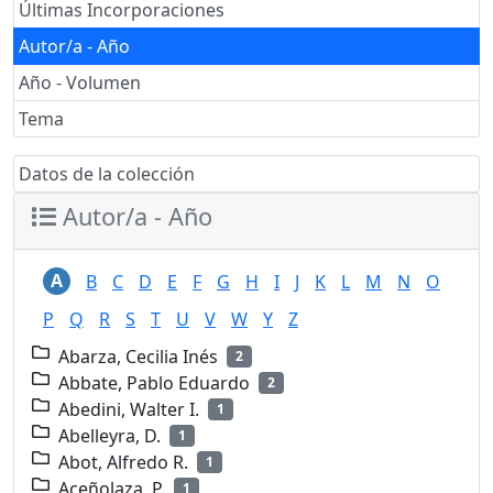
Últimas Incorporaciones
Autor/a - Año
Año - Volumen
Tema
Datos de la colección
Autor/a - Año
A
B
C
D
E
F
G
H
I
J
K
L
M
N
O
P
Q
R
S
T
U
V
W
Y
Z
Abarza, Cecilia Inés
2
Abbate, Pablo Eduardo
2
Abedini, Walter I.
1
Abelleyra, D.
1
Abot, Alfredo R.
1
Aceñolaza, P.
1