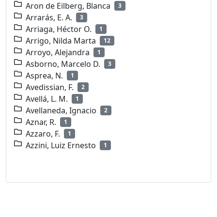
Aron de Eilberg, Blanca
3
Arrarás, E. A.
3
Arriaga, Héctor O.
1
Arrigo, Nilda Marta
12
Arroyo, Alejandra
1
Asborno, Marcelo D.
3
Asprea, N.
1
Avedissian, F.
2
Avellá, L. M.
1
Avellaneda, Ignacio
2
Aznar, R.
1
Azzaro, F.
1
Azzini, Luiz Ernesto
1