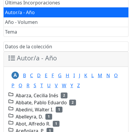
Últimas Incorporaciones
Autor/a - Año
Año - Volumen
Tema
Datos de la colección
Autor/a - Año
A
B
C
D
E
F
G
H
I
J
K
L
M
N
O
P
Q
R
S
T
U
V
W
Y
Z
Abarza, Cecilia Inés
2
Abbate, Pablo Eduardo
2
Abedini, Walter I.
1
Abelleyra, D.
1
Abot, Alfredo R.
1
Aceñolaza, P.
1