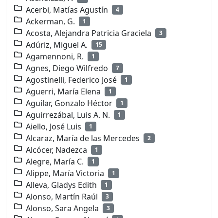
Acerbi, Matías Agustín
4
Ackerman, G.
1
Acosta, Alejandra Patricia Graciela
3
Adúriz, Miguel A.
15
Agamennoni, R.
1
Agnes, Diego Wilfredo
7
Agostinelli, Federico José
1
Aguerri, María Elena
1
Aguilar, Gonzalo Héctor
1
Aguirrezábal, Luis A. N.
1
Aiello, José Luis
1
Alcaraz, María de las Mercedes
2
Alcócer, Nadezca
1
Alegre, María C.
1
Alippe, María Victoria
1
Alleva, Gladys Edith
1
Alonso, Martín Raúl
3
Alonso, Sara Angela
3