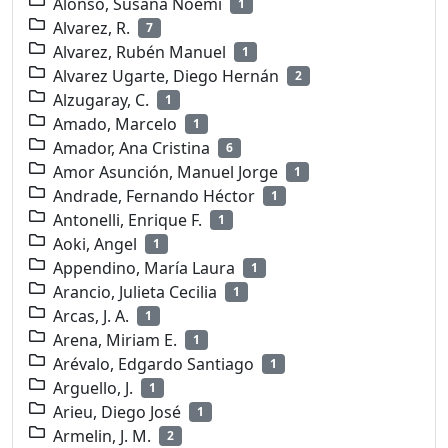
Alonso, Susana Noemí
1
Alvarez, R.
7
Alvarez, Rubén Manuel
1
Alvarez Ugarte, Diego Hernán
2
Alzugaray, C.
1
Amado, Marcelo
1
Amador, Ana Cristina
6
Amor Asunción, Manuel Jorge
1
Andrade, Fernando Héctor
1
Antonelli, Enrique F.
1
Aoki, Angel
1
Appendino, María Laura
1
Arancio, Julieta Cecilia
1
Arcas, J. A.
1
Arena, Miriam E.
1
Arévalo, Edgardo Santiago
1
Arguello, J.
1
Arieu, Diego José
1
Armelin, J. M.
2