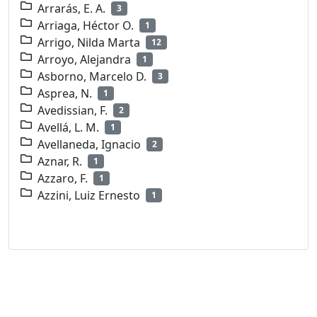
Arrarás, E. A.
3
Arriaga, Héctor O.
1
Arrigo, Nilda Marta
12
Arroyo, Alejandra
1
Asborno, Marcelo D.
3
Asprea, N.
1
Avedissian, F.
2
Avellá, L. M.
1
Avellaneda, Ignacio
2
Aznar, R.
1
Azzaro, F.
1
Azzini, Luiz Ernesto
1