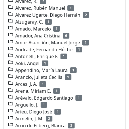
Alvarez, R.
7
Alvarez, Rubén Manuel
1
Alvarez Ugarte, Diego Hernán
2
Alzugaray, C.
1
Amado, Marcelo
1
Amador, Ana Cristina
6
Amor Asunción, Manuel Jorge
1
Andrade, Fernando Héctor
1
Antonelli, Enrique F.
1
Aoki, Angel
1
Appendino, María Laura
1
Arancio, Julieta Cecilia
1
Arcas, J. A.
1
Arena, Miriam E.
1
Arévalo, Edgardo Santiago
1
Arguello, J.
1
Arieu, Diego José
1
Armelin, J. M.
2
Aron de Eilberg, Blanca
3