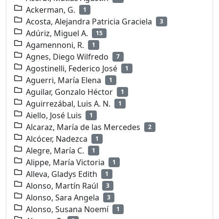
Ackerman, G.
1
Acosta, Alejandra Patricia Graciela
3
Adúriz, Miguel A.
15
Agamennoni, R.
1
Agnes, Diego Wilfredo
7
Agostinelli, Federico José
1
Aguerri, María Elena
1
Aguilar, Gonzalo Héctor
1
Aguirrezábal, Luis A. N.
1
Aiello, José Luis
1
Alcaraz, María de las Mercedes
2
Alcócer, Nadezca
1
Alegre, María C.
1
Alippe, María Victoria
1
Alleva, Gladys Edith
1
Alonso, Martín Raúl
3
Alonso, Sara Angela
3
Alonso, Susana Noemí
1