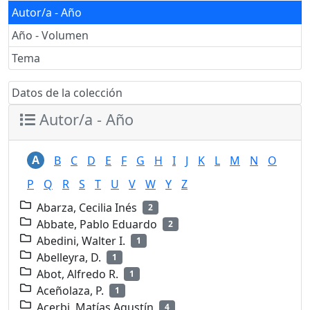
Autor/a - Año
Año - Volumen
Tema
Datos de la colección
Autor/a - Año
A
B
C
D
E
F
G
H
I
J
K
L
M
N
O
P
Q
R
S
T
U
V
W
Y
Z
Abarza, Cecilia Inés
2
Abbate, Pablo Eduardo
2
Abedini, Walter I.
1
Abelleyra, D.
1
Abot, Alfredo R.
1
Aceñolaza, P.
1
Acerbi, Matías Agustín
4