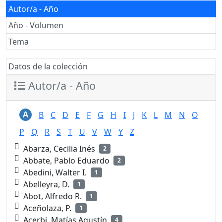
Autor/a - Año
Año - Volumen
Tema
Datos de la colección
Autor/a - Año
A
B
C
D
E
F
G
H
I
J
K
L
M
N
O
P
Q
R
S
T
U
V
W
Y
Z
Abarza, Cecilia Inés
2
Abbate, Pablo Eduardo
2
Abedini, Walter I.
1
Abelleyra, D.
1
Abot, Alfredo R.
1
Aceñolaza, P.
1
Acerbi, Matías Agustín
4