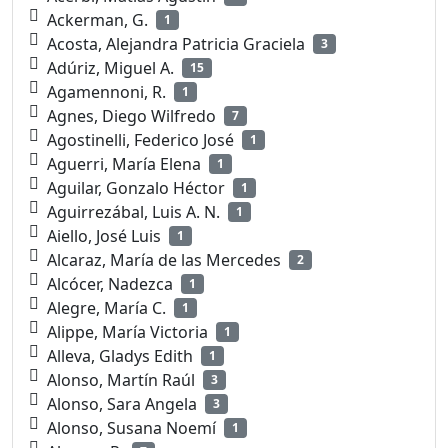
Ackerman, G.
1
Acosta, Alejandra Patricia Graciela
3
Adúriz, Miguel A.
15
Agamennoni, R.
1
Agnes, Diego Wilfredo
7
Agostinelli, Federico José
1
Aguerri, María Elena
1
Aguilar, Gonzalo Héctor
1
Aguirrezábal, Luis A. N.
1
Aiello, José Luis
1
Alcaraz, María de las Mercedes
2
Alcócer, Nadezca
1
Alegre, María C.
1
Alippe, María Victoria
1
Alleva, Gladys Edith
1
Alonso, Martín Raúl
3
Alonso, Sara Angela
3
Alonso, Susana Noemí
1