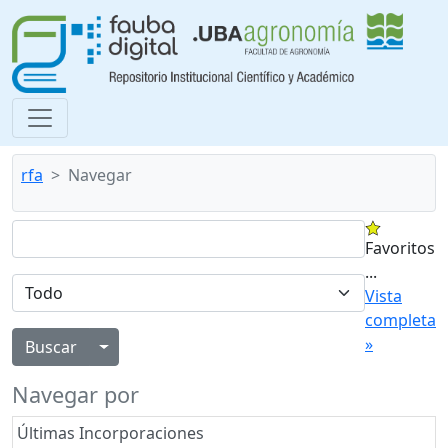
rfa
Navegar
Favoritos
...
Vista
completa
»
Alternar menú desplegable
Navegar por
Últimas Incorporaciones