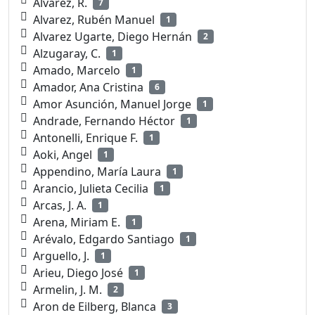
Alvarez, R.
7
Alvarez, Rubén Manuel
1
Alvarez Ugarte, Diego Hernán
2
Alzugaray, C.
1
Amado, Marcelo
1
Amador, Ana Cristina
6
Amor Asunción, Manuel Jorge
1
Andrade, Fernando Héctor
1
Antonelli, Enrique F.
1
Aoki, Angel
1
Appendino, María Laura
1
Arancio, Julieta Cecilia
1
Arcas, J. A.
1
Arena, Miriam E.
1
Arévalo, Edgardo Santiago
1
Arguello, J.
1
Arieu, Diego José
1
Armelin, J. M.
2
Aron de Eilberg, Blanca
3