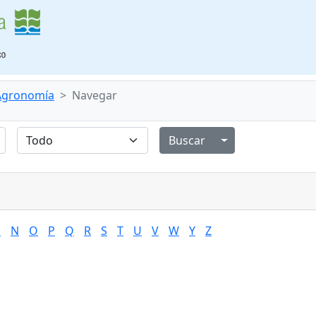
 Agronomía
Navegar
Alternar menú de
M
N
O
P
Q
R
S
T
U
V
W
Y
Z