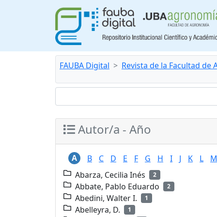
FAUBA Digital
Revista de la Facultad de
Autor/a - Año
A
B
C
D
E
F
G
H
I
J
K
L
Abarza, Cecilia Inés
2
Abbate, Pablo Eduardo
2
Abedini, Walter I.
1
Abelleyra, D.
1