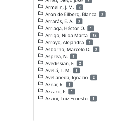
Arieu, Diego José
1
Armelin, J. M.
2
Aron de Eilberg, Blanca
3
Arrarás, E. A.
3
Arriaga, Héctor O.
1
Arrigo, Nilda Marta
12
Arroyo, Alejandra
1
Asborno, Marcelo D.
3
Asprea, N.
1
Avedissian, F.
2
Avellá, L. M.
1
Avellaneda, Ignacio
2
Aznar, R.
1
Azzaro, F.
1
Azzini, Luiz Ernesto
1