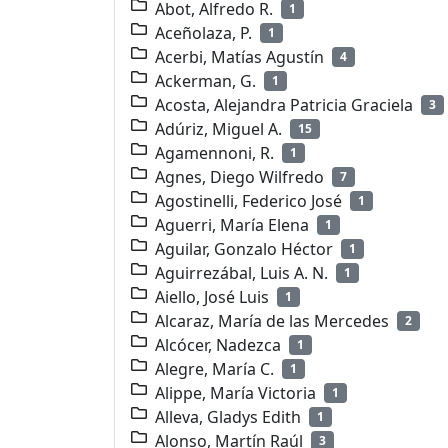
Abot, Alfredo R.
1
Aceñolaza, P.
1
Acerbi, Matías Agustín
4
Ackerman, G.
1
Acosta, Alejandra Patricia Graciela
3
Adúriz, Miguel A.
15
Agamennoni, R.
1
Agnes, Diego Wilfredo
7
Agostinelli, Federico José
1
Aguerri, María Elena
1
Aguilar, Gonzalo Héctor
1
Aguirrezábal, Luis A. N.
1
Aiello, José Luis
1
Alcaraz, María de las Mercedes
2
Alcócer, Nadezca
1
Alegre, María C.
1
Alippe, María Victoria
1
Alleva, Gladys Edith
1
Alonso, Martín Raúl
3