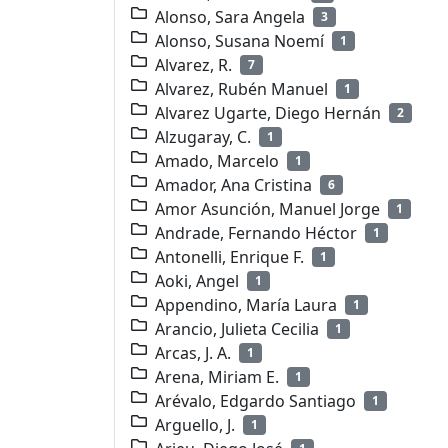
Alonso, Sara Angela
3
Alonso, Susana Noemí
1
Alvarez, R.
7
Alvarez, Rubén Manuel
1
Alvarez Ugarte, Diego Hernán
2
Alzugaray, C.
1
Amado, Marcelo
1
Amador, Ana Cristina
6
Amor Asunción, Manuel Jorge
1
Andrade, Fernando Héctor
1
Antonelli, Enrique F.
1
Aoki, Angel
1
Appendino, María Laura
1
Arancio, Julieta Cecilia
1
Arcas, J. A.
1
Arena, Miriam E.
1
Arévalo, Edgardo Santiago
1
Arguello, J.
1