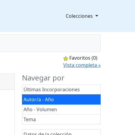
Colecciones
Favoritos
(0)
splegable
Vista completa »
Navegar por
Últimas Incorporaciones
Autor/a - Año
Año - Volumen
Tema
Datos de la colección