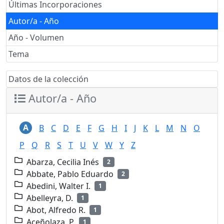
Últimas Incorporaciones
Autor/a - Año
Año - Volumen
Tema
Datos de la colección
Autor/a - Año
A
B
C
D
E
F
G
H
I
J
K
L
M
N
O
P
Q
R
S
T
U
V
W
Y
Z
Abarza, Cecilia Inés
2
Abbate, Pablo Eduardo
2
Abedini, Walter I.
1
Abelleyra, D.
1
Abot, Alfredo R.
1
Aceñolaza, P.
1