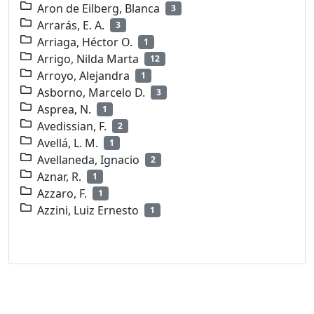
Aron de Eilberg, Blanca
3
Arrarás, E. A.
3
Arriaga, Héctor O.
1
Arrigo, Nilda Marta
12
Arroyo, Alejandra
1
Asborno, Marcelo D.
3
Asprea, N.
1
Avedissian, F.
2
Avellá, L. M.
1
Avellaneda, Ignacio
2
Aznar, R.
1
Azzaro, F.
1
Azzini, Luiz Ernesto
1