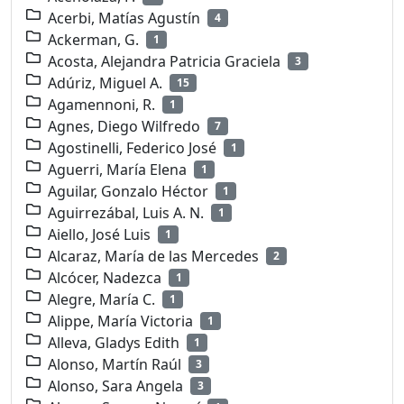
Acerbi, Matías Agustín
4
Ackerman, G.
1
Acosta, Alejandra Patricia Graciela
3
Adúriz, Miguel A.
15
Agamennoni, R.
1
Agnes, Diego Wilfredo
7
Agostinelli, Federico José
1
Aguerri, María Elena
1
Aguilar, Gonzalo Héctor
1
Aguirrezábal, Luis A. N.
1
Aiello, José Luis
1
Alcaraz, María de las Mercedes
2
Alcócer, Nadezca
1
Alegre, María C.
1
Alippe, María Victoria
1
Alleva, Gladys Edith
1
Alonso, Martín Raúl
3
Alonso, Sara Angela
3