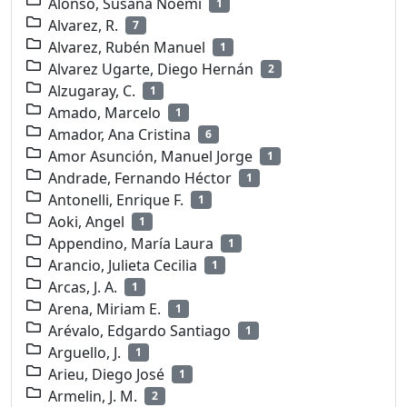
Alonso, Susana Noemí
1
Alvarez, R.
7
Alvarez, Rubén Manuel
1
Alvarez Ugarte, Diego Hernán
2
Alzugaray, C.
1
Amado, Marcelo
1
Amador, Ana Cristina
6
Amor Asunción, Manuel Jorge
1
Andrade, Fernando Héctor
1
Antonelli, Enrique F.
1
Aoki, Angel
1
Appendino, María Laura
1
Arancio, Julieta Cecilia
1
Arcas, J. A.
1
Arena, Miriam E.
1
Arévalo, Edgardo Santiago
1
Arguello, J.
1
Arieu, Diego José
1
Armelin, J. M.
2