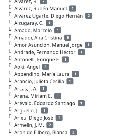
Alvarez, R.
7
Alvarez, Rubén Manuel
1
Alvarez Ugarte, Diego Hernán
2
Alzugaray, C.
1
Amado, Marcelo
1
Amador, Ana Cristina
6
Amor Asunción, Manuel Jorge
1
Andrade, Fernando Héctor
1
Antonelli, Enrique F.
1
Aoki, Angel
1
Appendino, María Laura
1
Arancio, Julieta Cecilia
1
Arcas, J. A.
1
Arena, Miriam E.
1
Arévalo, Edgardo Santiago
1
Arguello, J.
1
Arieu, Diego José
1
Armelin, J. M.
2
Aron de Eilberg, Blanca
3