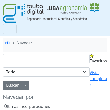
rfa
Navegar
Favoritos
...
Vista
completa
»
Alternar menú desplegable
Navegar por
Últimas Incorporaciones