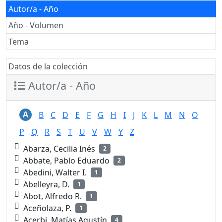
Autor/a - Año
Año - Volumen
Tema
Datos de la colección
Autor/a - Año
A
B
C
D
E
F
G
H
I
J
K
L
M
N
O
P
Q
R
S
T
U
V
W
Y
Z
Abarza, Cecilia Inés
2
Abbate, Pablo Eduardo
2
Abedini, Walter I.
1
Abelleyra, D.
1
Abot, Alfredo R.
1
Aceñolaza, P.
1
Acerbi, Matías Agustín
4