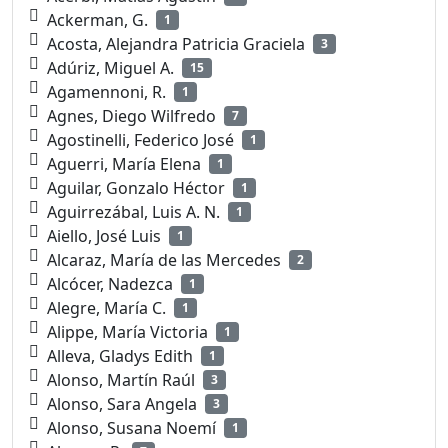
Ackerman, G.
1
Acosta, Alejandra Patricia Graciela
3
Adúriz, Miguel A.
15
Agamennoni, R.
1
Agnes, Diego Wilfredo
7
Agostinelli, Federico José
1
Aguerri, María Elena
1
Aguilar, Gonzalo Héctor
1
Aguirrezábal, Luis A. N.
1
Aiello, José Luis
1
Alcaraz, María de las Mercedes
2
Alcócer, Nadezca
1
Alegre, María C.
1
Alippe, María Victoria
1
Alleva, Gladys Edith
1
Alonso, Martín Raúl
3
Alonso, Sara Angela
3
Alonso, Susana Noemí
1