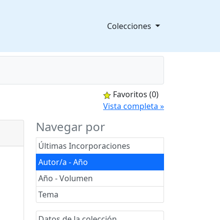
Colecciones
Favoritos
(0)
splegable
Vista completa »
Navegar por
Últimas Incorporaciones
Autor/a - Año
Año - Volumen
Tema
Datos de la colección