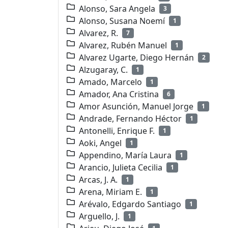
Alonso, Sara Angela
3
Alonso, Susana Noemí
1
Alvarez, R.
7
Alvarez, Rubén Manuel
1
Alvarez Ugarte, Diego Hernán
2
Alzugaray, C.
1
Amado, Marcelo
1
Amador, Ana Cristina
6
Amor Asunción, Manuel Jorge
1
Andrade, Fernando Héctor
1
Antonelli, Enrique F.
1
Aoki, Angel
1
Appendino, María Laura
1
Arancio, Julieta Cecilia
1
Arcas, J. A.
1
Arena, Miriam E.
1
Arévalo, Edgardo Santiago
1
Arguello, J.
1