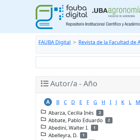
FAUBA Digital
Revista de la Facultad de
Autor/a - Año
A
B
C
D
E
F
G
H
I
J
K
L
Abarza, Cecilia Inés
2
Abbate, Pablo Eduardo
2
Abedini, Walter I.
1
Abelleyra, D.
1