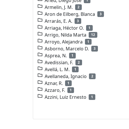
Arieu, Diego José
1
Armelin, J. M.
2
Aron de Eilberg, Blanca
3
Arrarás, E. A.
3
Arriaga, Héctor O.
1
Arrigo, Nilda Marta
12
Arroyo, Alejandra
1
Asborno, Marcelo D.
3
Asprea, N.
1
Avedissian, F.
2
Avellá, L. M.
1
Avellaneda, Ignacio
2
Aznar, R.
1
Azzaro, F.
1
Azzini, Luiz Ernesto
1