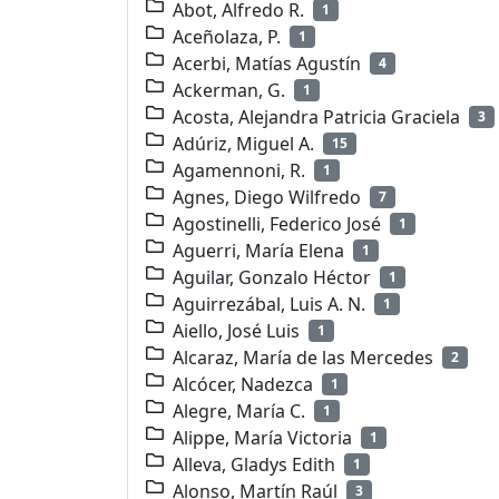
Abot, Alfredo R.
1
Aceñolaza, P.
1
Acerbi, Matías Agustín
4
Ackerman, G.
1
Acosta, Alejandra Patricia Graciela
3
Adúriz, Miguel A.
15
Agamennoni, R.
1
Agnes, Diego Wilfredo
7
Agostinelli, Federico José
1
Aguerri, María Elena
1
Aguilar, Gonzalo Héctor
1
Aguirrezábal, Luis A. N.
1
Aiello, José Luis
1
Alcaraz, María de las Mercedes
2
Alcócer, Nadezca
1
Alegre, María C.
1
Alippe, María Victoria
1
Alleva, Gladys Edith
1
Alonso, Martín Raúl
3