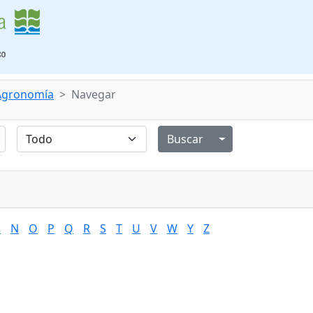
 Agronomía
Navegar
Alternar menú de
M
N
O
P
Q
R
S
T
U
V
W
Y
Z