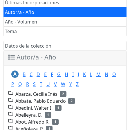
Últimas Incorporaciones
Autor/a - Año
Año - Volumen
Tema
Datos de la colección
Autor/a - Año
A
B
C
D
E
F
G
H
I
J
K
L
M
N
O
P
Q
R
S
T
U
V
W
Y
Z
Abarza, Cecilia Inés
2
Abbate, Pablo Eduardo
2
Abedini, Walter I.
1
Abelleyra, D.
1
Abot, Alfredo R.
1
Aceñolaza, P.
1