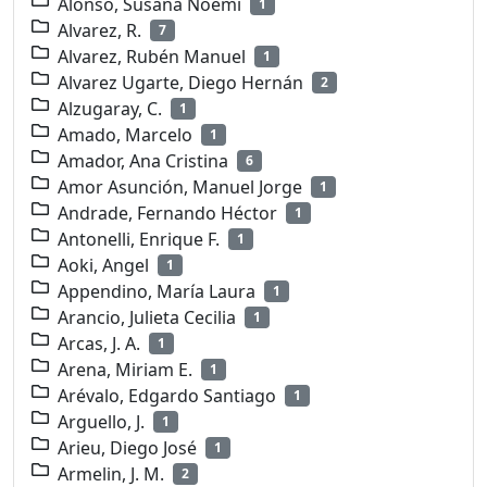
Alonso, Susana Noemí
1
Alvarez, R.
7
Alvarez, Rubén Manuel
1
Alvarez Ugarte, Diego Hernán
2
Alzugaray, C.
1
Amado, Marcelo
1
Amador, Ana Cristina
6
Amor Asunción, Manuel Jorge
1
Andrade, Fernando Héctor
1
Antonelli, Enrique F.
1
Aoki, Angel
1
Appendino, María Laura
1
Arancio, Julieta Cecilia
1
Arcas, J. A.
1
Arena, Miriam E.
1
Arévalo, Edgardo Santiago
1
Arguello, J.
1
Arieu, Diego José
1
Armelin, J. M.
2