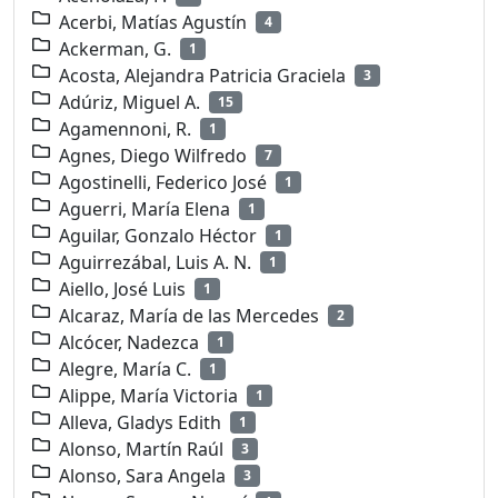
Acerbi, Matías Agustín
4
Ackerman, G.
1
Acosta, Alejandra Patricia Graciela
3
Adúriz, Miguel A.
15
Agamennoni, R.
1
Agnes, Diego Wilfredo
7
Agostinelli, Federico José
1
Aguerri, María Elena
1
Aguilar, Gonzalo Héctor
1
Aguirrezábal, Luis A. N.
1
Aiello, José Luis
1
Alcaraz, María de las Mercedes
2
Alcócer, Nadezca
1
Alegre, María C.
1
Alippe, María Victoria
1
Alleva, Gladys Edith
1
Alonso, Martín Raúl
3
Alonso, Sara Angela
3