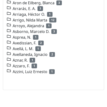
Aron de Eilberg, Blanca
3
Arrarás, E. A.
3
Arriaga, Héctor O.
1
Arrigo, Nilda Marta
12
Arroyo, Alejandra
1
Asborno, Marcelo D.
3
Asprea, N.
1
Avedissian, F.
2
Avellá, L. M.
1
Avellaneda, Ignacio
2
Aznar, R.
1
Azzaro, F.
1
Azzini, Luiz Ernesto
1