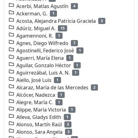
Acerbi, Matías Agustín
4
Ackerman, G.
1
Acosta, Alejandra Patricia Graciela
3
Adúriz, Miguel A.
15
Agamennoni, R.
1
Agnes, Diego Wilfredo
7
Agostinelli, Federico José
1
Aguerri, María Elena
1
Aguilar, Gonzalo Héctor
1
Aguirrezábal, Luis A. N.
1
Aiello, José Luis
1
Alcaraz, María de las Mercedes
2
Alcócer, Nadezca
1
Alegre, María C.
1
Alippe, María Victoria
1
Alleva, Gladys Edith
1
Alonso, Martín Raúl
3
Alonso, Sara Angela
3