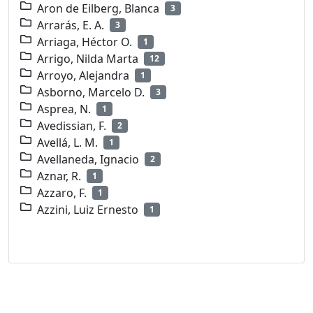
Aron de Eilberg, Blanca
3
Arrarás, E. A.
3
Arriaga, Héctor O.
1
Arrigo, Nilda Marta
12
Arroyo, Alejandra
1
Asborno, Marcelo D.
3
Asprea, N.
1
Avedissian, F.
2
Avellá, L. M.
1
Avellaneda, Ignacio
2
Aznar, R.
1
Azzaro, F.
1
Azzini, Luiz Ernesto
1