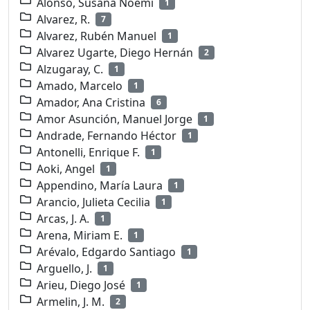
Alonso, Susana Noemí
1
Alvarez, R.
7
Alvarez, Rubén Manuel
1
Alvarez Ugarte, Diego Hernán
2
Alzugaray, C.
1
Amado, Marcelo
1
Amador, Ana Cristina
6
Amor Asunción, Manuel Jorge
1
Andrade, Fernando Héctor
1
Antonelli, Enrique F.
1
Aoki, Angel
1
Appendino, María Laura
1
Arancio, Julieta Cecilia
1
Arcas, J. A.
1
Arena, Miriam E.
1
Arévalo, Edgardo Santiago
1
Arguello, J.
1
Arieu, Diego José
1
Armelin, J. M.
2