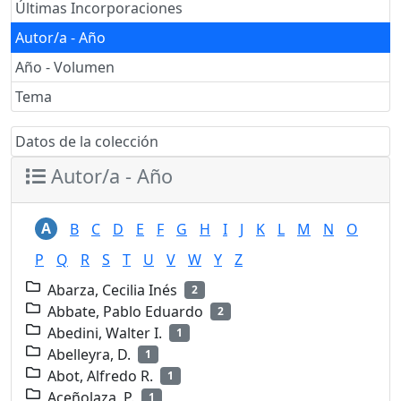
Últimas Incorporaciones
Autor/a - Año
Año - Volumen
Tema
Datos de la colección
Autor/a - Año
A
B
C
D
E
F
G
H
I
J
K
L
M
N
O
P
Q
R
S
T
U
V
W
Y
Z
Abarza, Cecilia Inés
2
Abbate, Pablo Eduardo
2
Abedini, Walter I.
1
Abelleyra, D.
1
Abot, Alfredo R.
1
Aceñolaza, P.
1