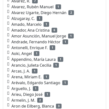
Alvarez, R.
7
Alvarez, Rubén Manuel
1
Alvarez Ugarte, Diego Hernán
2
Alzugaray, C.
1
Amado, Marcelo
1
Amador, Ana Cristina
6
Amor Asunción, Manuel Jorge
1
Andrade, Fernando Héctor
1
Antonelli, Enrique F.
1
Aoki, Angel
1
Appendino, María Laura
1
Arancio, Julieta Cecilia
1
Arcas, J. A.
1
Arena, Miriam E.
1
Arévalo, Edgardo Santiago
1
Arguello, J.
1
Arieu, Diego José
1
Armelin, J. M.
2
Aron de Eilberg, Blanca
3