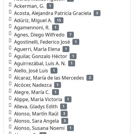
Ackerman, G.
1
Acosta, Alejandra Patricia Graciela
3
Adúriz, Miguel A.
15
Agamennoni, R.
1
Agnes, Diego Wilfredo
7
Agostinelli, Federico José
1
Aguerri, María Elena
1
Aguilar, Gonzalo Héctor
1
Aguirrezábal, Luis A. N.
1
Aiello, José Luis
1
Alcaraz, María de las Mercedes
2
Alcócer, Nadezca
1
Alegre, María C.
1
Alippe, María Victoria
1
Alleva, Gladys Edith
1
Alonso, Martín Raúl
3
Alonso, Sara Angela
3
Alonso, Susana Noemí
1