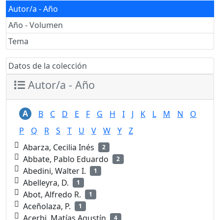
Autor/a - Año
Año - Volumen
Tema
Datos de la colección
Autor/a - Año
A
B
C
D
E
F
G
H
I
J
K
L
M
N
O
P
Q
R
S
T
U
V
W
Y
Z
Abarza, Cecilia Inés
2
Abbate, Pablo Eduardo
2
Abedini, Walter I.
1
Abelleyra, D.
1
Abot, Alfredo R.
1
Aceñolaza, P.
1
Acerbi, Matías Agustín
4