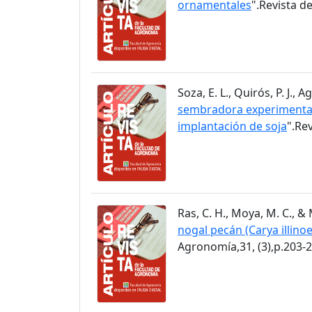
ornamentales
".Revista d
Soza, E. L., Quirós, P. J.,
sembradora experimental 
implantación de soja
".Re
Ras, C. H., Moya, M. C., & 
nogal pecán (Carya illino
Agronomía,31, (3),p.203-