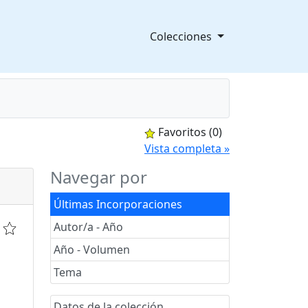
Colecciones
Favoritos
(0)
splegable
Vista completa »
Navegar por
Últimas Incorporaciones
Autor/a - Año
Año - Volumen
Tema
Datos de la colección