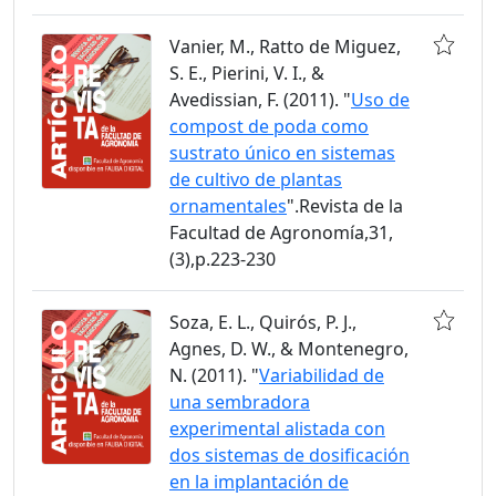
Vanier, M., Ratto de Miguez,
S. E., Pierini, V. I., &
Avedissian, F. (2011). "
Uso de
compost de poda como
sustrato único en sistemas
de cultivo de plantas
ornamentales
".Revista de la
Facultad de Agronomía,31,
(3),p.223-230
Soza, E. L., Quirós, P. J.,
Agnes, D. W., & Montenegro,
N. (2011). "
Variabilidad de
una sembradora
experimental alistada con
dos sistemas de dosificación
en la implantación de