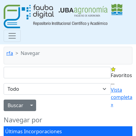
rfa
Navegar
Favoritos
...
Vista
completa
»
Alternar menú desplegable
Navegar por
Últimas Incorporaciones