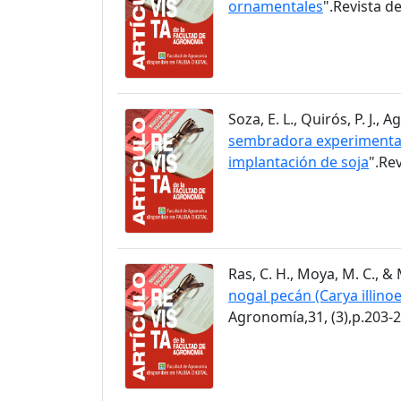
ornamentales
".Revista d
Soza, E. L., Quirós, P. J.,
sembradora experimental 
implantación de soja
".Re
Ras, C. H., Moya, M. C., & 
nogal pecán (Carya illino
Agronomía,31, (3),p.203-