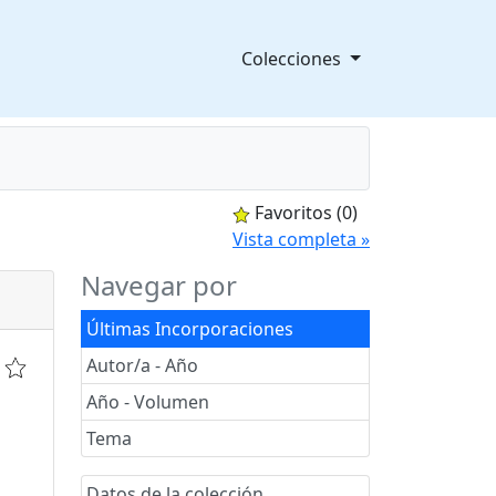
Colecciones
Favoritos
(0)
splegable
Vista completa »
Navegar por
Últimas Incorporaciones
Autor/a - Año
Año - Volumen
Tema
Datos de la colección