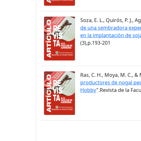
Soza, E. L., Quirós, P. J.,
de una sembradora experi
en la implantación de soj
(3),p.193-201
Ras, C. H., Moya, M. C., & 
productores de nogal pecá
Hobby
".Revista de la Fac