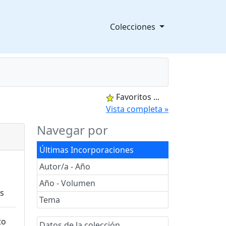
Colecciones
Favoritos
...
splegable
Vista completa »
Navegar por
Últimas Incorporaciones
Autor/a - Año
Año - Volumen
Tema
Datos de la colección