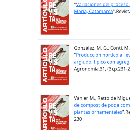
"
Variaciones del proceso 
María, Catamarca
".Revis
González, M. G., Conti, M. 
"
Producción hortícola : e
argiudol típico con agr
Agronomía,31, (3),p.231-
Vanier, M., Ratto de Miguez,
de compost de poda como 
plantas ornamentales
".R
230