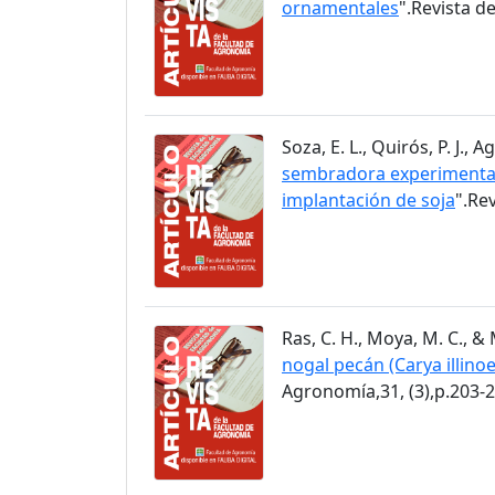
ornamentales
".Revista d
Soza, E. L., Quirós, P. J.,
sembradora experimental 
implantación de soja
".Re
Ras, C. H., Moya, M. C., & 
nogal pecán (Carya illino
Agronomía,31, (3),p.203-