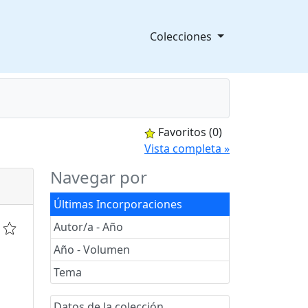
Colecciones
Favoritos
(0)
splegable
Vista completa »
Navegar por
Últimas Incorporaciones
Autor/a - Año
Año - Volumen
Tema
Datos de la colección