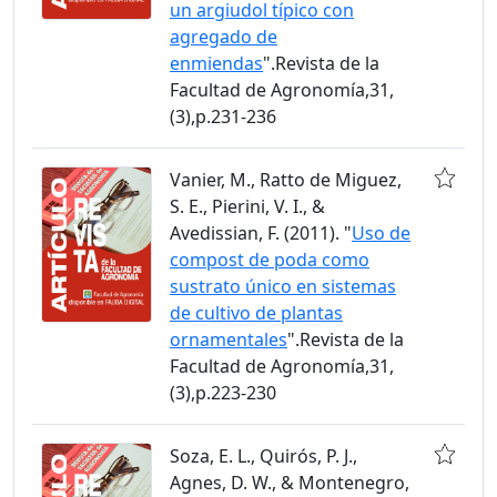
un argiudol típico con
agregado de
enmiendas
".Revista de la
Facultad de Agronomía,31,
(3),p.231-236
Vanier, M., Ratto de Miguez,
S. E., Pierini, V. I., &
Avedissian, F. (2011). "
Uso de
compost de poda como
sustrato único en sistemas
de cultivo de plantas
ornamentales
".Revista de la
Facultad de Agronomía,31,
(3),p.223-230
Soza, E. L., Quirós, P. J.,
Agnes, D. W., & Montenegro,