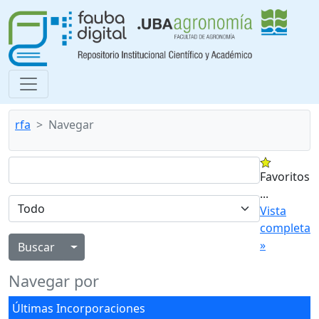
rfa
Navegar
Favoritos
...
Vista
completa
»
Alternar menú desplegable
Navegar por
Últimas Incorporaciones