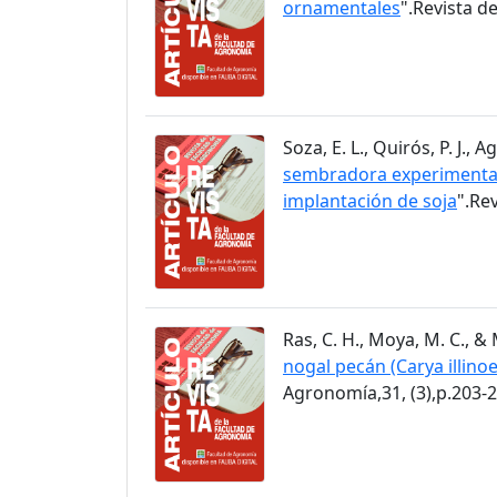
ornamentales
".Revista d
Soza, E. L., Quirós, P. J.,
sembradora experimental 
implantación de soja
".Re
Ras, C. H., Moya, M. C., & 
nogal pecán (Carya illino
Agronomía,31, (3),p.203-