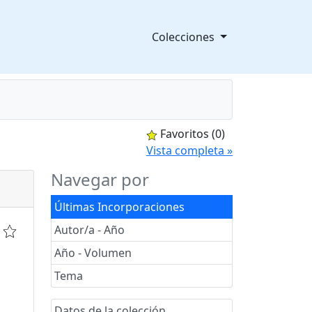
Colecciones
Favoritos
(0)
splegable
Vista completa »
Navegar por
Últimas Incorporaciones
Autor/a - Año
Año - Volumen
Tema
Datos de la colección