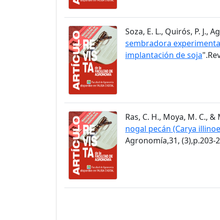
Soza, E. L., Quirós, P. J.,
sembradora experimental 
implantación de soja
".Re
Ras, C. H., Moya, M. C., & 
nogal pecán (Carya illino
Agronomía,31, (3),p.203-