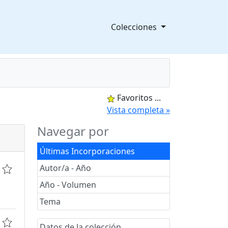
Colecciones
Favoritos
...
splegable
Vista completa »
Navegar por
Últimas Incorporaciones
Autor/a - Año
Año - Volumen
Tema
Datos de la colección