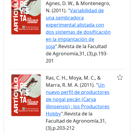
Agnes, D. W., & Montenegro,
N. (2011). "
Variabilidad de
una sembradora
experimental alistada con
dos sistemas de dosificación
en la implantación de
soja
".Revista de la Facultad
de Agronomía,31, (3),p.193-
201
Ras, C. H., Moya, M. C., &
Marra, R. M. A. (2011). "
Un
nuevo perfil de productores
de nogal pecán (Carya
illinoensis) : los Productores
Hobby
".Revista de la
Facultad de Agronomía,31,
(3),p.203-212