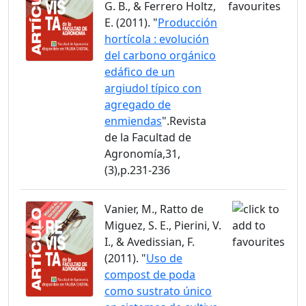
G. B., & Ferrero Holtz,
E. (2011). "
Producción
hortícola : evolución
del carbono orgánico
edáfico de un
argiudol típico con
agregado de
enmiendas
".Revista
de la Facultad de
Agronomía,31,
(3),p.231-236
Vanier, M., Ratto de
Miguez, S. E., Pierini, V.
I., & Avedissian, F.
(2011). "
Uso de
compost de poda
como sustrato único