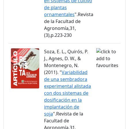
en sistemas de cultivo
de plantas
ornamentales
".Revista
de la Facultad de
Agronomía,31,
(3),p.223-230
Soza, E. L., Quirós, P.
J., Agnes, D. W., &
Montenegro, N.
(2011). "
Variabilidad
de una sembradora
experimental alistada
con dos sistemas de
dosificación en la
implantación de
soja
".Revista de la
Facultad de
Agronomía,31,