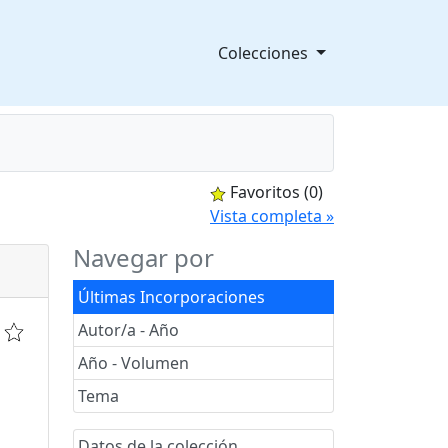
Colecciones
Favoritos
(0)
splegable
Vista completa »
Navegar por
Últimas Incorporaciones
Autor/a - Año
Año - Volumen
Tema
Datos de la colección