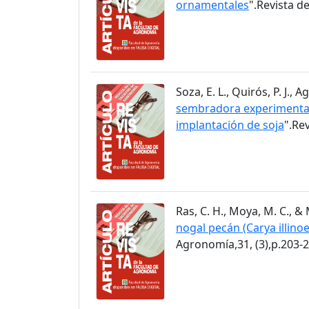
ornamentales
".Revista d
Soza, E. L., Quirós, P. J.,
sembradora experimental 
implantación de soja
".Re
Ras, C. H., Moya, M. C., & 
nogal pecán (Carya illino
Agronomía,31, (3),p.203-