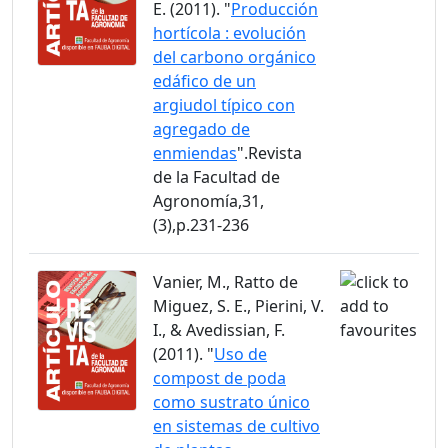
E. (2011). "
Producción
hortícola : evolución
del carbono orgánico
edáfico de un
argiudol típico con
agregado de
enmiendas
".Revista
de la Facultad de
Agronomía,31,
(3),p.231-236
Vanier, M., Ratto de
Miguez, S. E., Pierini, V.
I., & Avedissian, F.
(2011). "
Uso de
compost de poda
como sustrato único
en sistemas de cultivo