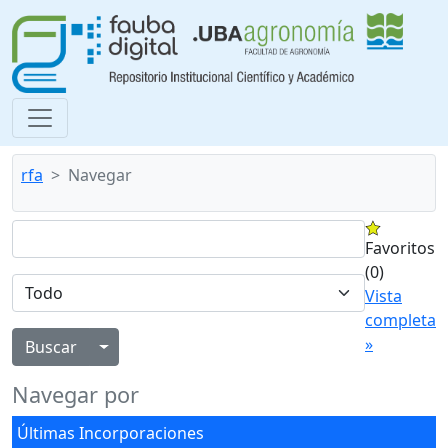
rfa
Navegar
Favoritos
(0)
Vista
completa
»
Alternar menú desplegable
Navegar por
Últimas Incorporaciones