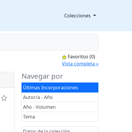
Colecciones
Favoritos
(0)
splegable
Vista completa »
Navegar por
Últimas Incorporaciones
Autor/a - Año
Año - Volumen
Tema
Datos de la colección