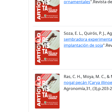
ornamentales
".Revista d
Soza, E. L., Quirós, P. J.,
sembradora experimental 
implantación de soja
".Re
Ras, C. H., Moya, M. C., & 
nogal pecán (Carya illino
Agronomía,31, (3),p.203-