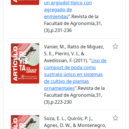
un argiudol típico con
agregado de
enmiendas
".Revista de la
Facultad de Agronomía,31,
(3),p.231-236
Vanier, M., Ratto de Miguez,
S. E., Pierini, V. I., &
Avedissian, F. (2011). "
Uso de
compost de poda como
sustrato único en sistemas
de cultivo de plantas
ornamentales
".Revista de la
Facultad de Agronomía,31,
(3),p.223-230
Soza, E. L., Quirós, P. J.,
Agnes, D. W., & Montenegro,