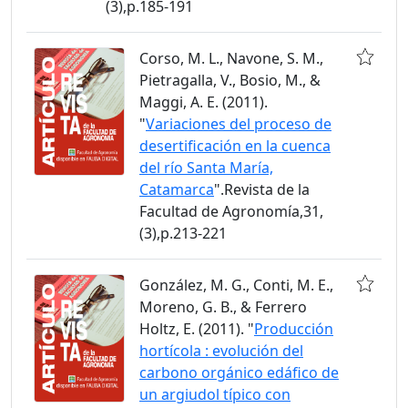
(3),p.185-191
Corso, M. L., Navone, S. M.,
Pietragalla, V., Bosio, M., &
Maggi, A. E. (2011).
"
Variaciones del proceso de
desertificación en la cuenca
del río Santa María,
Catamarca
".Revista de la
Facultad de Agronomía,31,
(3),p.213-221
González, M. G., Conti, M. E.,
Moreno, G. B., & Ferrero
Holtz, E. (2011). "
Producción
hortícola : evolución del
carbono orgánico edáfico de
un argiudol típico con