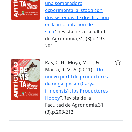
una sembradora
experimental alistada con
dos sistemas de dosificación
en la implantación de
soja
".Revista de la Facultad
de Agronomía,31, (3),p.193-
201
Ras, C. H., Moya, M. C., &
Marra, R. M. A. (2011). "
Un
nuevo perfil de productores
de nogal pecán (Carya
illinoensis) : los Productores
Hobby
".Revista de la
Facultad de Agronomía,31,
(3),p.203-212