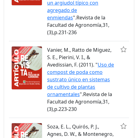
un argiudol típico con
agregado de
enmiendas
".Revista de la
Facultad de Agronomía,31,
(3),p.231-236
Vanier, M., Ratto de Miguez,
S. E., Pierini, V. I., &
Avedissian, F. (2011). "
Uso de
compost de poda como
sustrato único en sistemas
de cultivo de plantas
ornamentales
".Revista de la
Facultad de Agronomía,31,
(3),p.223-230
Soza, E. L., Quirós, P. J.,
Agnes, D. W., & Montenegro,