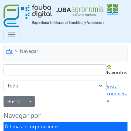
rfa
Navegar
Favoritos
...
Vista
completa
»
Alternar menú desplegable
Navegar por
Últimas Incorporaciones