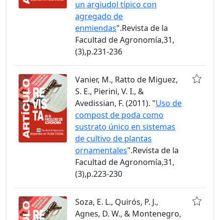
un argiudol típico con
agregado de
enmiendas
".Revista de la
Facultad de Agronomía,31,
(3),p.231-236
Vanier, M., Ratto de Miguez,
S. E., Pierini, V. I., &
Avedissian, F. (2011). "
Uso de
compost de poda como
sustrato único en sistemas
de cultivo de plantas
ornamentales
".Revista de la
Facultad de Agronomía,31,
(3),p.223-230
Soza, E. L., Quirós, P. J.,
Agnes, D. W., & Montenegro,