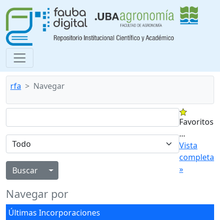
rfa
Navegar
Favoritos
...
Vista
completa
»
Alternar menú desplegable
Navegar por
Últimas Incorporaciones