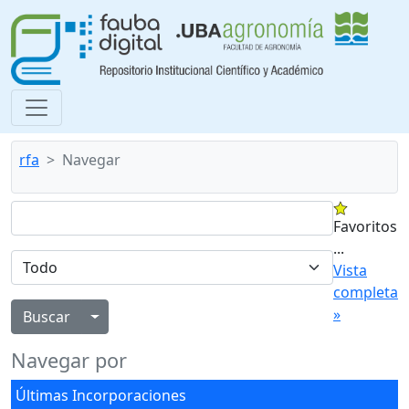
rfa
Navegar
Favoritos
...
Vista
completa
»
Alternar menú desplegable
Navegar por
Últimas Incorporaciones