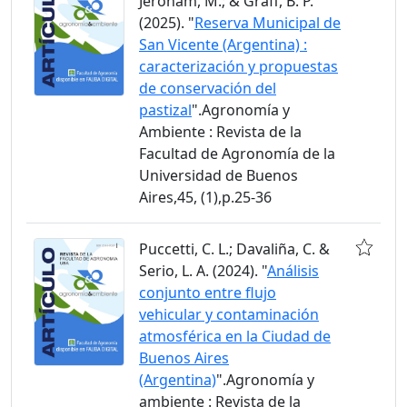
Jeroham, M.; & Graff, B. P.
(2025). "
Reserva Municipal de
San Vicente (Argentina) :
caracterización y propuestas
de conservación del
pastizal
".Agronomía y
Ambiente : Revista de la
Facultad de Agronomía de la
Universidad de Buenos
Aires,45, (1),p.25-36
Puccetti, C. L.; Davaliña, C. &
Serio, L. A. (2024). "
Análisis
conjunto entre flujo
vehicular y contaminación
atmosférica en la Ciudad de
Buenos Aires
(Argentina)
".Agronomía y
ambiente : Revista de la