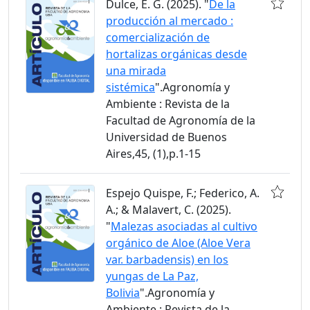
Dulce, E. G. (2025). "
De la
producción al mercado :
comercialización de
hortalizas orgánicas desde
una mirada
sistémica
".Agronomía y
Ambiente : Revista de la
Facultad de Agronomía de la
Universidad de Buenos
Aires,45, (1),p.1-15
Espejo Quispe, F.; Federico, A.
A.; & Malavert, C. (2025).
"
Malezas asociadas al cultivo
orgánico de Aloe (Aloe Vera
var. barbadensis) en los
yungas de La Paz,
Bolivia
".Agronomía y
Ambiente : Revista de la